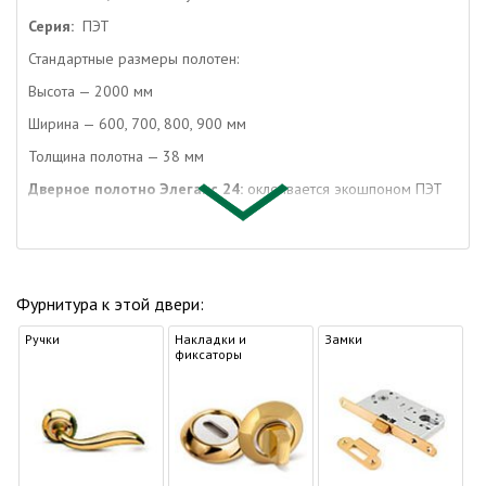
Серия:
ПЭТ
Стандартные размеры полотен:
Высота — 2000 мм
Ширина — 600, 700, 800, 900 мм
Толщина полотна — 38 мм
Дверное полотно Элеганс 24:
оклеивается экошпоном ПЭТ
Строение двери Элеганс 24:
конструкция щитовая с багетом
Отделка межкомнатной двери Элеганс
24:
высокотехнологичное покрытие экошпона ПЭТ
Фурнитура к этой двери:
Упаковка дверей:
полиэтилен, гофрокартон
Ручки
Упаковка погонажа:
полиэтилен
Накладки и
Замки
фиксаторы
Коробка дверная:
МДФ
Наличник:
МДФ
Доборная доска:
МДФ
Возможно применение Одинцовской двери Верда Элеганс