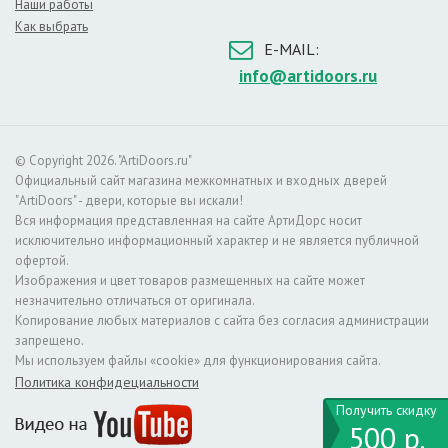
Наши работы
Как выбрать
– длительный срок службы,
E-MAIL:
– простота эксплуатации,
info@artidoors.ru
– большой выбор расцветок,
– стойкость к износу,
– устойчивость к ультрафиолетовому излучению,
© Copyright 2026. "ArtiDoors.ru"
– экологическая безопасность (такие двери можно
Официальный сайт магазина межкомнатных и входных дверей
монтировать в детской спальне или лечебном учреждении).
"ArtiDoors" - двери, которые вы искали!
Вся информация представленная на сайте АртиДорс носит
О цвете
исключительно информационный характер и не является публичной
Данный цвет является классикой. Это универсальное решение
офертой.
для любого интерьера: классики, хай–тека и особенно стиля
Изображения и цвет товаров размещенных на сайте может
прованс. Белые двери устанавливаются повсюду. Основной
незначительно отличаться от оригинала.
список помещений, в которых можно установить двери этого
Копирование любых материалов с сайта без согласия администрации
цвета:
запрещено.
Мы используем файлы «cookie» для функционирования сайта.
– в гостиной комнате,
Политика конфидециальности
– детской спальне,
– душевой,
Получить скидку
500 р.
– современном офисе.