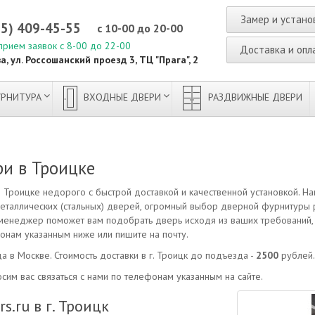
Замер и устано
95) 409-45-55
с 10-00 до 20-00
прием заявок с 8-00 до 22-00
Доставка и опл
а, ул. Россошанский проезд 3, ТЦ "Прага", 2
РНИТУРА
ВХОДНЫЕ ДВЕРИ
РАЗДВИЖНЫЕ ДВЕРИ
и в Троицке
Троицке недорого с быстрой доставкой и качественной установкой. На
еталлических (стальных) дверей, огромный выбор дверной фурнитуры
аш менеджер поможет вам подобрать дверь исходя из ваших требований, п
онам указанным ниже или пишите на почту.
а в Москве. Стоимость доставки в г. Троицк до подъезда -
2500
рублей
сим вас связаться с нами по телефонам указанным на сайте.
.ru в г. Троицк