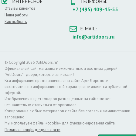
ИНТЕРЕСНОЕ
ТЕЛЕФОНЫ:
внешний вид дверей ничем не отличается от элитных
Отзывы клиентов
+7 (495) 409-45-55
моделей. А определить разницу можно лишь при
Наши работы
тщательном изучении конкретной модели.
Как выбрать
E-MAIL:
В числе доступных вариантов -
дуб
,
венге
, сосна,
info@artidoors.ru
лиственница.
Преимущества данных дверей:
- стойкость к влажности,
© Copyright 2026. "ArtiDoors.ru"
- небольшой вес,
Официальный сайт магазина межкомнатных и входных дверей
- практичность,
"ArtiDoors" - двери, которые вы искали!
- долговечность,
Вся информация представленная на сайте АртиДорс носит
- привлекательный внешний вид.
исключительно информационный характер и не является публичной
офертой.
Как правильно подбирать глухую
Изображения и цвет товаров размещенных на сайте может
межкомнатную дверь?
незначительно отличаться от оригинала.
Копирование любых материалов с сайта без согласия администрации
запрещено.
1. Если ваше помещение оформлено в стиле
хай-тек
-
Мы используем файлы «cookie» для функционирования сайта.
присмотритесь к
белым
или серым дверям.
Политика конфидециальности