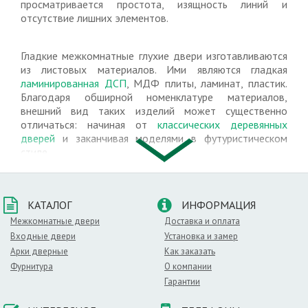
просматривается простота, изящность линий и
отсутствие лишних элементов.
Гладкие межкомнатные глухие двери изготавливаются
из листовых материалов. Ими являются гладкая
ламинированная ДСП
, МДФ плиты, ламинат, пластик.
Благодаря обширной номенклатуре материалов,
внешний вид таких изделий может существенно
отличаться: начиная от
классических деревянных
дверей
и заканчивая моделями в футуристическом
стиле.
Такие двери - идеальное решение для стиля
минимализм. У них полностью отсутствуют лишние
КАТАЛОГ
ИНФОРМАЦИЯ
элементы, которые нарушают гладкость линий и
идеально ровную поверхность дверного полотна.
Межкомнатные двери
Доставка и оплата
Входные двери
Установка и замер
Глухие межкомнатные
шпонированные двери
Арки дверные
Как заказать
представляют собой баланс между высокой ценой и
Фурнитура
О компании
излишне высоким качеством. Это добротные двери, в
Гарантии
которых массив древесины заменен более доступным
по цене шпоном. При этом потребительские качества и