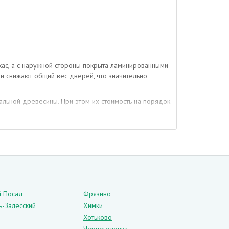
ас, а с наружной стороны покрыта ламинированными
 снижают общий вес дверей, что значительно
льной древесины. При этом их стоимость на порядок
аспашную или складную конструкцию, содержать в
й Посад
Фрязино
ь-Залесский
Химки
Хотьково
пной цены.