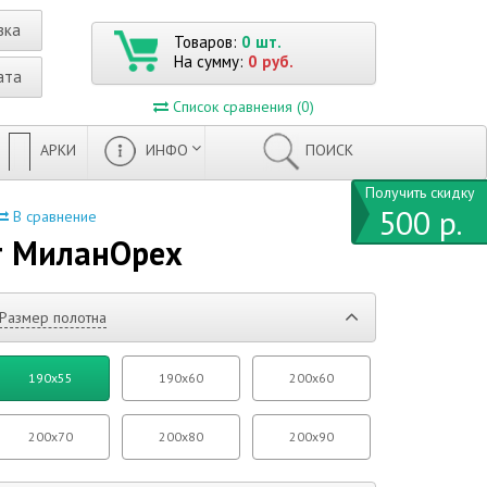
вка
Товаров:
0 шт.
На сумму:
0 руб.
ата
Список сравнения (0)
АРКИ
ИНФО
ПОИСК
Получить скидку
500 р.
В сравнение
т МиланОрех
Размер полотна
190x55
190x60
200x60
200x70
200x80
200x90