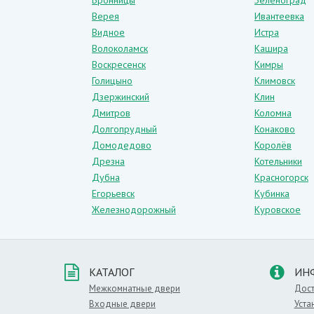
Бронницы
Зеленоград
О цвете
Верея
Ивантеевка
Видное
Истра
Подобный оттенок идеально дополняет и
Волоколамск
Кашира
произведения дизайнерского искусства. 
в котором присутствует декоративный ка
Воскресенск
Кимры
Голицыно
Климовск
Такой оттенок можно смело рекомендова
Дзержинский
Клин
впишутся в классический дизайн. Данны
Дмитров
Коломна
Долгопрудный
Конаково
Вы сможете сочетать их с влагостойким
Домодедово
Королёв
рисунка натуральной древесины можно ф
Дрезна
Котельники
Дубна
Красногорск
Материал:
Ламинированные
,
Оттенок:
Егорьевск
Кубинка
Железнодорожный
Куровское
КАТАЛОГ
ИН
Межкомнатные двери
Дост
Входные двери
Уста