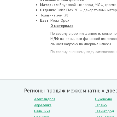
Материал:
Брус хвойных пород, МДФ, кромка 
Отделка:
Finish Flex 2D — декоративный матер
Толщина, мм:
38
Цвет:
МиланОрех
О материале
По своему строению данное изделие пре
МДФ панелями или финишной пластиково
снижает нагрузку на дверные навесы.
По своему внешнему виду ламинированны
ниже. Это практичная модель, не требу
своем составе стеклянные вставки.
Преимущества данного материала очеви
– низкая стоимость,
– отсутствие изъянов в рисунке (в отлич
Регионы продаж межкомнатных двер
– небольшая масса,
– практичность,
Александров
Жуковский
– долговечность,
Апрелевка
Зарайск
– обширный выбор расцветок и моделе
Балашиха
Звенигород
Двери из данного материала предназнач