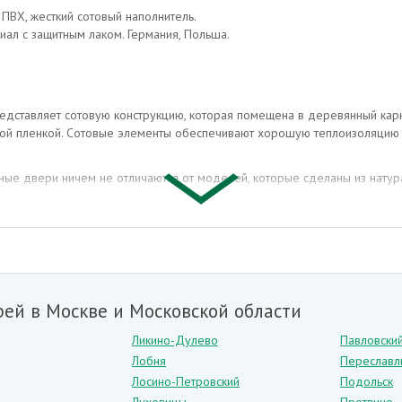
ПВХ, жесткий сотовый наполнитель.
иал с защитным лаком. Германия, Польша.
дставляет сотовую конструкцию, которая помещена в деревянный карк
й пленкой. Сотовые элементы обеспечивают хорошую теплоизоляцию и
е двери ничем не отличаются от моделей, которые сделаны из натура
ющая повышенного внимания или тщательного ухода. Они могут иметь р
дны:
ие от деревянных дверей),
ей в Москве и Московской области
Ликино-Дулево
Павловски
Лобня
Переславл
й.
Лосино-Петровский
Подольск
ены для обширной части населения в силу своей практичности и досту