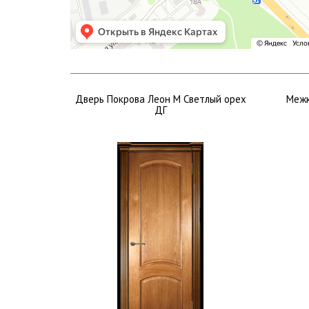
Дверь Покрова Леон М Светлый орех
Межк
ДГ