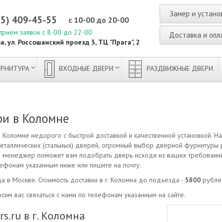
Замер и устано
95) 409-45-55
с 10-00 до 20-00
прием заявок с 8-00 до 22-00
Доставка и опл
а, ул. Россошанский проезд 3, ТЦ "Прага", 2
РНИТУРА
ВХОДНЫЕ ДВЕРИ
РАЗДВИЖНЫЕ ДВЕРИ
и в Коломне
Коломне недорого с быстрой доставкой и качественной установкой. Н
еталлических (стальных) дверей, огромный выбор дверной фурнитуры
наш менеджер поможет вам подобрать дверь исходя из ваших требований,
лефонам указанным ниже или пишите на почту.
а в Москве. Стоимость доставки в г. Коломна до подъезда -
5800
рубле
сим вас связаться с нами по телефонам указанным на сайте.
.ru в г. Коломна