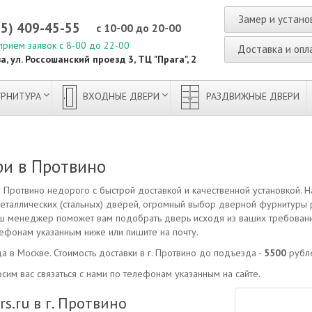
Замер и устано
95) 409-45-55
с 10-00 до 20-00
прием заявок с 8-00 до 22-00
Доставка и опл
а, ул. Россошанский проезд 3, ТЦ "Прага", 2
РНИТУРА
ВХОДНЫЕ ДВЕРИ
РАЗДВИЖНЫЕ ДВЕРИ
и в Протвино
Протвино недорого с быстрой доставкой и качественной установкой. 
еталлических (стальных) дверей, огромный выбор дверной фурнитуры
 наш менеджер поможет вам подобрать дверь исходя из ваших требований
лефонам указанным ниже или пишите на почту.
а в Москве. Стоимость доставки в г. Протвино до подъезда -
5500
рубл
сим вас связаться с нами по телефонам указанным на сайте.
.ru в г. Протвино