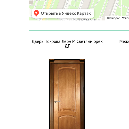
Дверь Покрова Леон М Светлый орех
Межк
ДГ