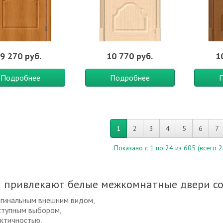
9 270 руб.
10 770 руб.
1
Подробнее
Подробнее
1
2
3
4
5
6
7
Показано с 1 по 24 из 605 (всего 2
 привлекают белые межкомнатные двери со
игинальным внешним видом,
ступным выбором,
ктичностью,