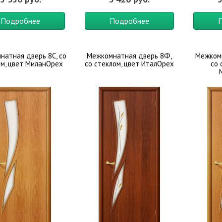
Подробнее
Подробнее
натная дверь 8С, со
Межкомнатная дверь 8Ф,
Межком
ом, цвет МиланОрех
со стеклом, цвет ИталОрех
со 