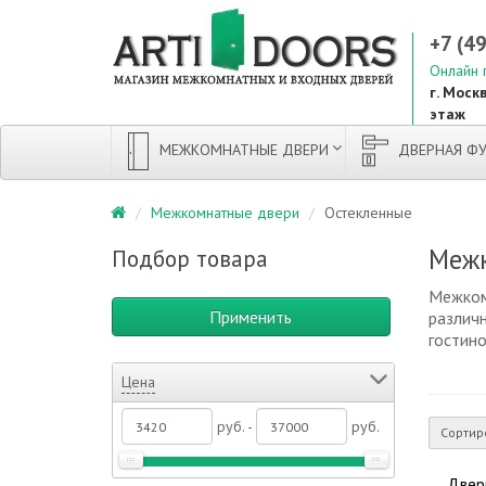
+7 (4
Онлайн 
г. Москв
этаж
МЕЖКОМНАТНЫЕ ДВЕРИ
ДВЕРНАЯ ФУ
Межкомнатные двери
Остекленные
Межк
Подбор товара
Межком
Применить
различ
гостин
Цена
руб. -
руб.
Сортир
Двер