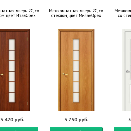
натная дверь 2С, со
Межкомнатная дверь 2С, со
Межкомн
ом, цвет ИталОрех
стеклом, цвет МиланОрех
со сте
3 420 руб.
3 750 руб.
5