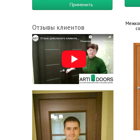
Применить
Покровские двери
Межком
Отзывы клиентов
со