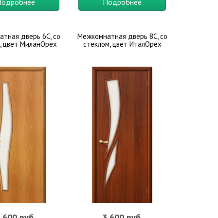
Подробнее
Подробнее
тная дверь 6С, со
Межкомнатная дверь 8С, со
, цвет МиланОрех
стеклом, цвет ИталОрех
 600 руб.
3 600 руб.