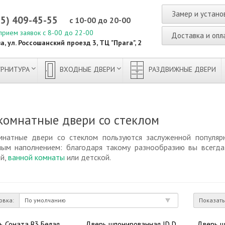
Замер и устано
95) 409-45-55
с 10-00 до 20-00
прием заявок с 8-00 до 22-00
Доставка и опл
а, ул. Россошанский проезд 3, ТЦ "Прага", 2
РНИТУРА
ВХОДНЫЕ ДВЕРИ
РАЗДВИЖНЫЕ ДВЕРИ
омнатные двери со стеклом
натные двери со стеклом пользуются заслуженной популяр
ным наполнением: благодаря такому разнообразию вы всегда
ой,
ванной комнаты
или детской.
овка:
Показать
ь Соната В3 Белая
Дверь шпонированная ID D
Дверь ш