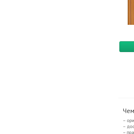
Чем
– ор
– до
– пра