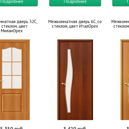
Подробнее
Подробнее
натная дверь 32С,
Межкомнатная дверь 6С, со
Межкомна
 стеклом, цвет
стеклом, цвет ИталОрех
стеклом
МиланОрех
5 350 руб.
3 420 руб.
3