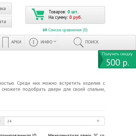
вка
Товаров:
0 шт.
На сумму:
0 руб.
ата
Список сравнения (0)
АРКИ
ИНФО
ПОИСК
Получить скидку
500 р.
ностью. Среди них можно встретить изделия с
 сможете подобрать двери для своей спальни,
:
понированнная ID
Межкомнатная дверь 2С, со