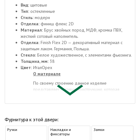
Вид:
щитовые
Тип:
остекленные
Стиль:
модерн
Отделка:
финиш флекс 2D
Материал:
Брус хвойных пород, МДФ, кромка ПВХ,
жесткий сотовый наполнитель.
Отделка:
Finish Flex 2D — декоративный материал с
защитным лаком. Германия, Польша.
Стекло:
Белое художественное, с элементами фьюзинга.
Толщина, мм:
38
Цвет:
ИталОрех
О материале
По своему строению данное изделие
представляет сотовую конструкцию, которая
помещена в деревянный каркас, а с наружной
стороны покрыта ламинированными МДФ
панелями или финишной пластиковой пленкой.
Сотовые элементы обеспечивают хорошую
Фурнитура к этой двери:
теплоизоляцию и снижают общий вес дверей, что
значительно снижает нагрузку на дверные навесы.
Ручки
Накладки и
Замки
фиксаторы
По своему внешнему виду ламинированные