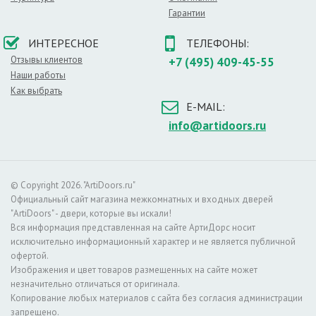
Подобный оттенок идеально дополняет интерьер
Гарантии
спальни, подчеркивает солидность домашнего
кабинета, выгодно отличает стандартное офисное
ИНТЕРЕСНОЕ
ТЕЛЕФОНЫ:
помещение от произведения дизайнерского
искусства. Двери этого цветагармонично
Отзывы клиентов
+7 (495) 409-45-55
сочетаются с мебелью, оформленной в светлых
Наши работы
тонах. Так же они смогут дополнить интерьер, в
Как выбрать
котором присутствует декоративный камень или
E-MAIL:
красный кирпич.
info@artidoors.ru
Такой оттенок можно смело рекомендовать для
комнат, в котором стены окрашены в бежевый,
персиковый или оранжевый цвет. Само собой,
орех и его рисунок впишутся в классический
© Copyright 2026. "ArtiDoors.ru"
дизайн. Данный цвет великолепно сочетается с
Официальный сайт магазина межкомнатных и входных дверей
мягкими коврами, качественным тюлем и
"ArtiDoors" - двери, которые вы искали!
тяжелыми шторами.
Вся информация представленная на сайте АртиДорс носит
исключительно информационный характер и не является публичной
Вы сможете сочетать их с влагостойким ламинатом,
офертой.
бежевыми или полосатыми обоями, декоративной
Изображения и цвет товаров размещенных на сайте может
штукатуркой в персиковых тонах. Подчеркнуть
незначительно отличаться от оригинала.
богатство рисунка натуральной древесины можно
Копирование любых материалов с сайта без согласия администрации
фурнитурой золотистого или медного оттенков.
запрещено.