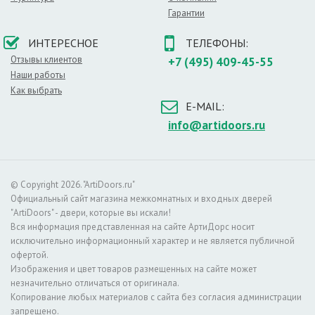
Подобный оттенок идеально дополняет интерьер
Гарантии
спальни, подчеркивает солидность домашнего
кабинета, выгодно отличает стандартное офисное
ИНТЕРЕСНОЕ
ТЕЛЕФОНЫ:
помещение от произведения дизайнерского
искусства. Двери этого цветагармонично
Отзывы клиентов
+7 (495) 409-45-55
сочетаются с мебелью, оформленной в светлых
Наши работы
тонах. Так же они смогут дополнить интерьер, в
Как выбрать
котором присутствует декоративный камень или
E-MAIL:
красный кирпич.
info@artidoors.ru
Такой оттенок можно смело рекомендовать для
комнат, в котором стены окрашены в бежевый,
персиковый или оранжевый цвет. Само собой,
орех и его рисунок впишутся в классический
© Copyright 2026. "ArtiDoors.ru"
дизайн. Данный цвет великолепно сочетается с
Официальный сайт магазина межкомнатных и входных дверей
мягкими коврами, качественным тюлем и
"ArtiDoors" - двери, которые вы искали!
тяжелыми шторами.
Вся информация представленная на сайте АртиДорс носит
исключительно информационный характер и не является публичной
Вы сможете сочетать их с влагостойким ламинатом,
офертой.
бежевыми или полосатыми обоями, декоративной
Изображения и цвет товаров размещенных на сайте может
штукатуркой в персиковых тонах. Подчеркнуть
незначительно отличаться от оригинала.
богатство рисунка натуральной древесины можно
Копирование любых материалов с сайта без согласия администрации
фурнитурой золотистого или медного оттенков.
запрещено.