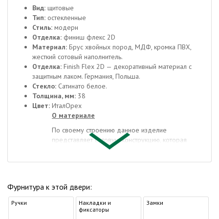
Вид:
щитовые
Тип:
остекленные
Стиль:
модерн
Отделка:
финиш флекс 2D
Материал:
Брус хвойных пород, МДФ, кромка ПВХ,
жесткий сотовый наполнитель.
Отделка:
Finish Flex 2D — декоративный материал с
защитным лаком. Германия, Польша.
Стекло:
Сатинато белое.
Толщина, мм:
38
Цвет:
ИталОрех
О материале
По своему строению данное изделие
представляет сотовую конструкцию, которая
помещена в деревянный каркас, а с наружной
стороны покрыта ламинированными МДФ
панелями или финишной пластиковой пленкой.
Сотовые элементы обеспечивают хорошую
Фурнитура к этой двери:
теплоизоляцию и снижают общий вес дверей, что
значительно снижает нагрузку на дверные навесы.
Ручки
Накладки и
Замки
фиксаторы
По своему внешнему виду ламинированные