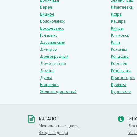
Бронницы
Зеленоград
О цвете
Верея
Ивантеевка
Видное
Истра
Подобный оттенок идеально дополняет и
Волоколамск
Кашира
произведения дизайнерского искусства. 
в котором присутствует декоративный ка
Воскресенск
Кимры
Голицыно
Климовск
Такой оттенок можно смело рекомендова
Дзержинский
Клин
впишутся в классический дизайн. Данны
Дмитров
Коломна
Долгопрудный
Конаково
Вы сможете сочетать их с влагостойким
Домодедово
Королёв
рисунка натуральной древесины можно ф
Дрезна
Котельники
Дубна
Красногорск
Материал:
Ламинированные
,
Оттенок:
Егорьевск
Кубинка
Железнодорожный
Куровское
КАТАЛОГ
ИН
Межкомнатные двери
Дост
Входные двери
Уста