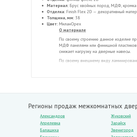
Материал:
Брус хвойных пород, МДФ, кромка 
Отделка:
Finish Flex 2D — декоративный матер
Толщина, мм:
38
Цвет:
МиланОрех
О материале
По своему строению данное изделие пре
МДФ панелями или финишной пластиково
снижает нагрузку на дверные навесы.
По своему внешнему виду ламинированны
ниже. Это практичная модель, не требу
своем составе стеклянные вставки.
Преимущества данного материала очеви
– низкая стоимость,
– отсутствие изъянов в рисунке (в отлич
Регионы продаж межкомнатных двер
– небольшая масса,
– практичность,
Александров
Жуковский
– долговечность,
Апрелевка
Зарайск
– обширный выбор расцветок и моделе
Балашиха
Звенигород
Двери из данного материала предназнач