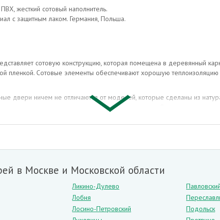
ПВХ, жесткий сотовый наполнитель.
иал с защитным лаком. Германия, Польша.
дставляет сотовую конструкцию, которая помещена в деревянный карк
й пленкой. Сотовые элементы обеспечивают хорошую теплоизоляцию и
е двери ничем не отличаются от моделей, которые сделаны из натура
ющая повышенного внимания или тщательного ухода. Они могут иметь р
дны:
ие от деревянных дверей),
ей в Москве и Московской области
Ликино-Дулево
Павловски
Лобня
Переславл
й.
Лосино-Петровский
Подольск
ены для обширной части населения в силу своей практичности и досту