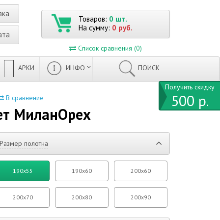
вка
Товаров:
0 шт.
На сумму:
0 руб.
ата
Список сравнения (0)
АРКИ
ИНФО
ПОИСК
Получить скидку
500 р.
В сравнение
ет МиланОрех
Размер полотна
190x55
190x60
200x60
200x70
200x80
200x90