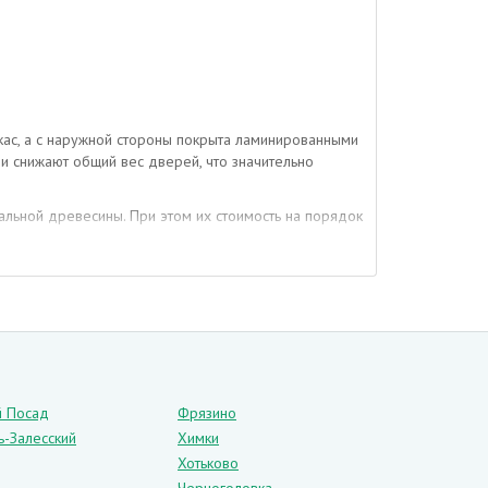
ас, а с наружной стороны покрыта ламинированными
 снижают общий вес дверей, что значительно
льной древесины. При этом их стоимость на порядок
аспашную или складную конструкцию, содержать в
й Посад
Фрязино
ь-Залесский
Химки
Хотьково
пной цены.