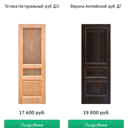
– в гостиной комнате,
Готика Натуральный дуб ДО
Верона Английский дуб ДГ
– детской спальне,
– душевой,
– современном офисе.
Светлый оттенок хорошо сочетается с более темными
отделочными материалами. Не менее привлекательно
выглядит белый дверной проем в окружении пастельных и
матовых оттенков.
Мифы о поверхности белого цвета:
– такая поверхность легко марается,
– за дверьми сложно ухаживать,
– белый цвет слишком банально выглядит.
О цвете
Это роскошный цвет, органично дополняющие любой интерьер.
По своему внешнему виду данный цвет может сравниться с
дорогим орехом.
Белый оттенок ясеня идеально подходит для помещений, в
17 600 руб.
19 800 руб.
которых доминируют холодные оттенки. Что касается серого
или розового цвета, то он сможет подчеркнуть красоту
Подробнее
Подробнее
современного интерьера. Такие двери красиво смотрятся в