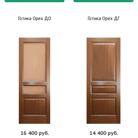
спальне, рабочем кабинете или детской комнате.
Классический ясень идеально дополняет атмосферу
Готика Орех ДО
Готика Орех ДГ
современного офиса: его нежные тона наполнят спокойствием
залы для проведения деловых переговоров. Он отлично
сочетается с мебелью из акации, дубовыми столами и
современными кожаными креслами. Это универсальное
решение для помещений, в которых полы декорированы
вишневым или фиолетовым ламинатом.
Не менее привлекательно выглядят двери цвета ясень и
комната в персиковых тонах. Вы можете комбинировать
несколько оттенков, сочетая их между собой и создавая
уникальные дизайнерские решения.
Материал:
Шпонированные
,
Оттенок:
Белые
,
Оттенок:
Ясень
,
Тип полотна:
Глухие
,
Стиль:
Классика
,
Назначение:
Для
ванной и туалета
,
В кухню
,
Для дачи
,
В коттедж
,
Офисные
16 400 руб.
14 400 руб.