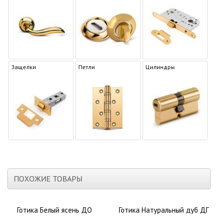
шпоном
Доборная доска:
МДФ
Притворная планка:
МДФ
Данную дверь можно сделать раздвижной.
О материале
Современные двери, изготавливаемые из одной или
Защелки
Петли
Цилиндры
нескольких древесных пород. Как правило, речь идет о
сочетании ели, сосны и других лиственных пород. Такое
изделие покрывается более дорогой древесиной. На
завершающем этапе готовая дверь покрывается слоем
натурального лакового покрытия, которое обеспечивает
максимальную защиту от влаги и повреждений. В результате
двери выглядят более презентабельно и при этом отличаются
доступной ценой.
Достоинства шпонирования:
– удешевление готового изделия,
– достаточно длительный срок службы,
ПОХОЖИЕ ТОВАРЫ
– современный внешний вид,
– обширный выбор моделей,
– натуральные компоненты,
Готика Белый ясень ДО
Готика Натуральный дуб ДГ
– хорошая устойчивость к влаге и повреждениям.