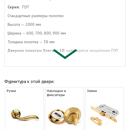
Серия:
ПЭТ
Стандартные размеры полотен:
Высота — 2000 мм
Ширина — 600, 700, 800, 900 мм
Толщина полотна — 38 мм
Дверное полотно Элеганс 10:
оклеивается экошпоном ПЭТ
Строение двери Элеганс 10:
конструкция щитовая с багетом
Отделка межкомнатной двери Элеганс
10:
высокотехнологичное покрытие экошпона ПЭТ
Фурнитура к этой двери:
Упаковка дверей:
полиэтилен, гофрокартон
Ручки
Упаковка погонажа:
полиэтилен
Накладки и
Замки
фиксаторы
Коробка дверная:
МДФ
Наличник:
МДФ
Доборная доска:
МДФ
Возможно применение Одинцовской двери Верда Элеганс