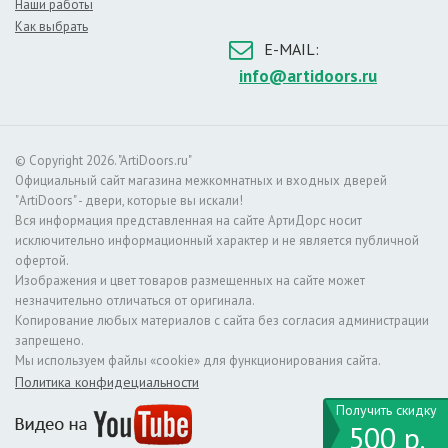
Наши работы
Как выбрать
– длительный срок службы,
E-MAIL:
– простота эксплуатации,
info@artidoors.ru
– большой выбор расцветок,
– стойкость к износу,
– устойчивость к ультрафиолетовому излучению,
© Copyright 2026. "ArtiDoors.ru"
– экологическая безопасность (такие двери можно
Официальный сайт магазина межкомнатных и входных дверей
монтировать в детской спальне или лечебном учреждении).
"ArtiDoors" - двери, которые вы искали!
Вся информация представленная на сайте АртиДорс носит
О цвете
исключительно информационный характер и не является публичной
Данный цвет является классикой. Это универсальное решение
офертой.
для любого интерьера: классики, хай–тека и особенно стиля
Изображения и цвет товаров размещенных на сайте может
прованс. Белые двери устанавливаются повсюду. Основной
незначительно отличаться от оригинала.
список помещений, в которых можно установить двери этого
Копирование любых материалов с сайта без согласия администрации
цвета:
запрещено.
Мы используем файлы «cookie» для функционирования сайта.
– в гостиной комнате,
Политика конфидециальности
– детской спальне,
– душевой,
Получить скидку
500 р.
– современном офисе.