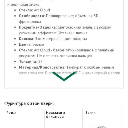
итальянская эмаль
Стекло:
Art Cloud
Особенности:
Патинирование; объемная 3D-
фрезеровка
Покрытие/Отделка:
Светостойкая эмаль с высоким
укрывным эффектом (Италия) + патина
Кромка:
Эко-материал в цвет полотна
Цвета:
Белые
Стекло:
Art Cloud - белое сатинированное с печатным
рисунком. Не остаются отпечатки пальцев
Толщина:
37
Материал/Конструктив:
Тамбурат с особым, малым
размером сот. В основе плита MDF и инженерный массив
Тип двери:
Остекленная
Материалы:
Эмаль
Стиль:
Классика
О материале
Фурнитура к этой двери:
Материал эмаль известен нам с детства. Двери
покрытые эмалью активно монтировали в только
Ручки
Накладки и
Замки
что построенных многоквартирных домах, в
фиксаторы
социальных учреждениях, школах и детских
садах. В современной реальности существуют