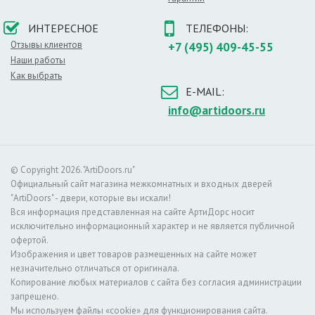
В качестве каркаса используются прочные породы
ИНТЕРЕСНОЕ
ТЕЛЕФОНЫ:
древесины, внутреннее пространство заполняется
Отзывы клиентов
+7 (495) 409-45-55
сотовыми элементами. Наружным покрытием
Наши работы
служат МДФ плиты, которые покрываются слоем
Как выбрать
эмали. Такое строение обеспечивает все
E-MAIL:
вышеперечисленные достоинства дверей.
info@artidoors.ru
О цвете
Данный цвет является классикой. Это
универсальное решение для любого интерьера:
классики, хай–тека и особенно стиля прованс.
© Copyright 2026. "ArtiDoors.ru"
Белые двери устанавливаются повсюду. Основной
Официальный сайт магазина межкомнатных и входных дверей
список помещений, в которых можно установить
"ArtiDoors" - двери, которые вы искали!
двери этого цвета:
Вся информация представленная на сайте АртиДорс носит
– в гостиной комнате,
исключительно информационный характер и не является публичной
– детской спальне,
офертой.
– душевой,
Изображения и цвет товаров размещенных на сайте может
– современном офисе.
незначительно отличаться от оригинала.
Копирование любых материалов с сайта без согласия администрации
Светлый оттенок хорошо сочетается с более
запрещено.
темными отделочными материалами. Не менее
Мы используем файлы «cookie» для функционирования сайта.