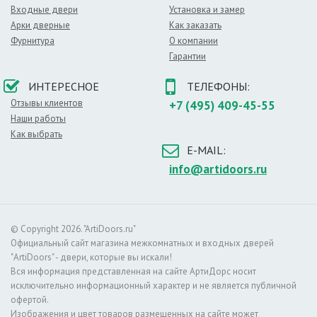
материалов.
Входные двери
Установка и замер
Арки дверные
Как заказать
Каждый пучок волокон красится в определенный
Фурнитура
О компании
цвет, и лишь после этого соединяется в один лист.
Гарантии
Благодаря подобной технологии полностью
исключается вероятность брака и разных оттенков.
ИНТЕРЕСНОЕ
ТЕЛЕФОНЫ:
Достоинства дверей из экошпона очевидны:
Отзывы клиентов
+7 (495) 409-45-55
– доступная цена,
Наши работы
Как выбрать
– презентабельный внешний вид, который легко
E-MAIL:
спутать с древесиной,
info@artidoors.ru
– длительный срок службы,
– простота эксплуатации,
– большой выбор расцветок,
© Copyright 2026. "ArtiDoors.ru"
– стойкость к износу,
Официальный сайт магазина межкомнатных и входных дверей
– устойчивость к ультрафиолетовому излучению,
"ArtiDoors" - двери, которые вы искали!
Вся информация представленная на сайте АртиДорс носит
– экологическая безопасность (такие двери
исключительно информационный характер и не является публичной
можно монтировать в детской спальне или
офертой.
лечебном учреждении).
Изображения и цвет товаров размещенных на сайте может