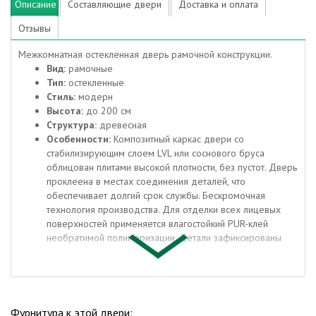
Описание
Составляющие двери
Доставка и оплата
Отзывы
Межкомнатная остекленная дверь рамочной конструкции.
Вид:
рамочные
Тип:
остекленные
Стиль:
модерн
Высота:
до 200 см
Структура:
древесная
Особенности:
Композитный каркас двери со
стабилизирующим слоем LVL или соснового бруса
облицован плитами высокой плотности, без пустот. Дверь
проклеена в местах соединения деталей, что
обеспечивает долгий срок службы. Бескромочная
технология производства. Для отделки всех лицевых
поверхностей применяется влагостойкий PUR-клей
необратимой полимеризации. Детали зафиксированы
при помощи крепежа из закаленной стали.
Отделка:
Эко Шпон — структурный материал с защитным
лаком, отличается повышенной стойкостью к
повреждениям (в сравнении со схожими декоративными
материалами). Репродукция натуральных материалов.
Фурнитура к этой двери: