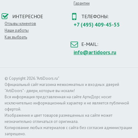
Гарантии
Особенности строения
В качестве каркаса используются прочные породы
ИНТЕРЕСНОЕ
ТЕЛЕФОНЫ:
древесины, внутреннее пространство заполняется
Отзывы клиентов
+7 (495) 409-45-55
сотовыми элементами. Наружным покрытием
Наши работы
служат МДФ плиты, которые покрываются слоем
Как выбрать
эмали. Такое строение обеспечивает все
E-MAIL:
вышеперечисленные достоинства дверей.
info@artidoors.ru
О цвете
Данный цвет является классикой. Это
универсальное решение для любого интерьера:
классики, хай–тека и особенно стиля прованс.
© Copyright 2026. "ArtiDoors.ru"
Белые двери устанавливаются повсюду. Основной
Официальный сайт магазина межкомнатных и входных дверей
список помещений, в которых можно установить
"ArtiDoors" - двери, которые вы искали!
двери этого цвета:
Вся информация представленная на сайте АртиДорс носит
– в гостиной комнате,
исключительно информационный характер и не является публичной
– детской спальне,
офертой.
– душевой,
Изображения и цвет товаров размещенных на сайте может
– современном офисе.
незначительно отличаться от оригинала.
Копирование любых материалов с сайта без согласия администрации
Светлый оттенок хорошо сочетается с более
запрещено.
темными отделочными материалами. Не менее