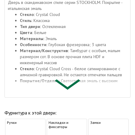
Дверь в скандинавском стиле серии STOCKHOLM. Покрытие -
итальянская эмаль
Стекло:
Crystal Cloud
Стиль:
Классика
Тип двери:
Остекленная
Цвета:
Белые
Материалы:
Эмаль
Особенности:
Глубокая фрезеровка; 3 цвета
Материал/Конструктив:
Тамбурат с особым, малым
размером сот. В основе прочная плита HDF и
инженерный массив
Стекло:
Crystal Cloud Cross - белое сатинированное с
алмазной гравировкой. Не остаются отпечатки пальцев
Покрытие/Отделка:
Светостойкая эмаль с высоким
укрывным эффектом (Италия)
Кромка:
Эко-материал в цвет полотна
Толщина:
37
О материале
Фурнитура к этой двери:
Материал эмаль известен нам с детства. Двери
покрытые эмалью активно монтировали в только
Ручки
Накладки и
Замки
что построенных многоквартирных домах, в
фиксаторы
социальных учреждениях, школах и детских