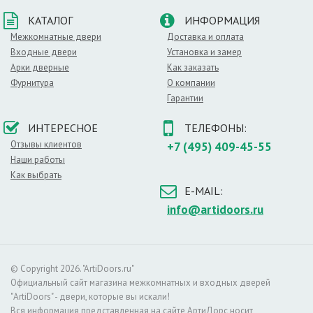
Особенности строения
КАТАЛОГ
ИНФОРМАЦИЯ
В качестве каркаса используются прочные породы
Межкомнатные двери
Доставка и оплата
древесины, внутреннее пространство заполняется
Входные двери
Установка и замер
сотовыми элементами. Наружным покрытием
Арки дверные
Как заказать
служат МДФ плиты, которые покрываются слоем
Фурнитура
О компании
эмали. Такое строение обеспечивает все
Гарантии
вышеперечисленные достоинства дверей.
ИНТЕРЕСНОЕ
ТЕЛЕФОНЫ:
О цвете
Отзывы клиентов
+7 (495) 409-45-55
Данный цвет является классикой. Это
Наши работы
универсальное решение для любого интерьера:
Как выбрать
классики, хай–тека и особенно стиля прованс.
E-MAIL:
Белые двери устанавливаются повсюду. Основной
список помещений, в которых можно установить
info@artidoors.ru
двери этого цвета:
– в гостиной комнате,
– детской спальне,
– душевой,
© Copyright 2026. "ArtiDoors.ru"
– современном офисе.
Официальный сайт магазина межкомнатных и входных дверей
"ArtiDoors" - двери, которые вы искали!
Светлый оттенок хорошо сочетается с более
Вся информация представленная на сайте АртиДорс носит