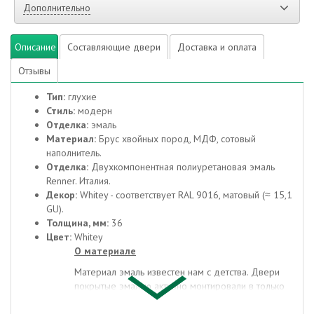
Дополнительно
Описание
Составляющие двери
Доставка и оплата
Отзывы
Тип:
глухие
Стиль:
модерн
Отделка:
эмаль
Материал:
Брус хвойных пород, МДФ, сотовый
наполнитель.
Отделка:
Двухкомпонентная полиуретановая эмаль
Renner. Италия.
Декор:
Whitey - соответствует RAL 9016, матовый (≈ 15,1
GU).
Толщина, мм:
36
Цвет:
Whitey
О материале
Материал эмаль известен нам с детства. Двери
покрытые эмалью активно монтировали в только
что построенных многоквартирных домах, в