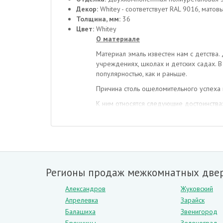
Декор:
Whitey - соответствует RAL 9016, матовы
Толщина, мм:
36
Цвет:
Whitey
О материале
Материал эмаль известен нам с детства
учреждениях, школах и детских садах. 
популярностью, как и раньше.
Причина столь ошеломительного успеха 
К ним относятся следующие достоинства:
– доступная цена,
– подобные модели отличаются длитель
– благодаря слою эмалевых красок, пов
– такую модель можно мыть моющими ср
Эмаль является типом покрытия, а не ко
Регионы продаж межкомнатных двер
классическом стиле и активно применяют
Особенности строения
Александров
Жуковский
Апрелевка
Зарайск
В качестве каркаса используются прочн
Балашиха
Звенигород
которые покрываются слоем эмали. Так