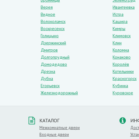
Бронницы
Зеленоград
О цвете
Верея
Ивантеевка
Данный цвет является классикой. Это ун
Видное
Истра
повсюду. Основной список помещений, в 
Волоколамск
Кашира
– в гостиной комнате,
Воскресенск
Кимры
– детской спальне,
Голицыно
Климовск
– душевой,
Дзержинский
Клин
– современном офисе.
Дмитров
Коломна
Светлый оттенок хорошо сочетается с 
Долгопрудный
Конаково
пастельных и матовых оттенков.
Домодедово
Королёв
Дрезна
Мифы о поверхности белого цвета:
Котельники
– такая поверхность легко марается,
Дубна
Красногорск
– за дверьми сложно ухаживать,
Егорьевск
Кубинка
– белый цвет слишком банально выгляди
Железнодорожный
Куровское
Материал:
Эмаль
,
Оттенок:
Белые
,
Тип
КАТАЛОГ
ИН
Межкомнатные двери
Дост
Входные двери
Уста