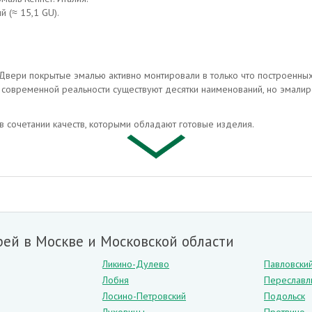
й (≈ 15,1 GU).
. Двери покрытые эмалью активно монтировали в только что построенны
В современной реальности существуют десятки наименований, но эмали
в сочетании качеств, которыми обладают готовые изделия.
ным сроком службы,
ерхность дверей не боится влажности,
едствами или влажной губкой.
нкретно взятым стилем изготовления. Именно поэтому двери с этим мат
ей в Москве и Московской области
ся в авторских дизайн–проектах.
Ликино-Дулево
Павловски
Лобня
Переславл
ые породы древесины, внутреннее пространство заполняется сотовыми
Лосино-Петровский
Подольск
ое строение обеспечивает все вышеперечисленные достоинства дверей