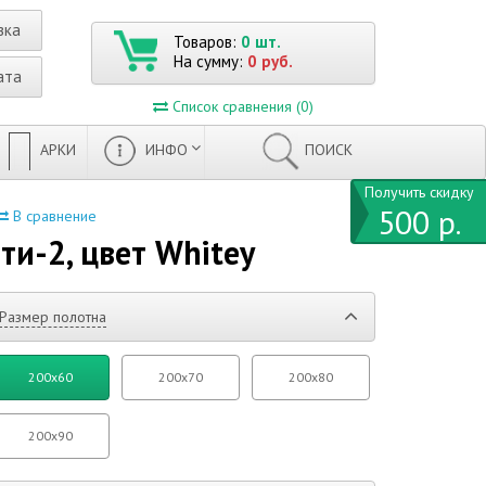
вка
Товаров:
0 шт.
На сумму:
0 руб.
ата
Список сравнения (0)
АРКИ
ИНФО
ПОИСК
Получить скидку
500 р.
В сравнение
и-2, цвет Whitey
Размер полотна
200x60
200x70
200x80
200x90