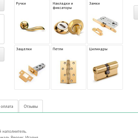
Ручки
Накладки и
Замки
фиксаторы
р
Защелки
Петли
Цилиндры
 оплата
Отзывы
 наполнитель.
аль Renner. Италия.