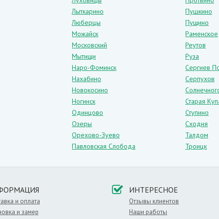
Луховицы
Протвино
Лыткарино
Пушкино
иверсальное решение для любого интерьера: классики, хай–тека и особ
Люберцы
Пущино
которых можно установить двери этого цвета:
Можайск
Раменское
Московский
Реутов
Мытищи
Руза
Наро-Фоминск
Сергиев П
Нахабино
Серпухов
более темными отделочными материалами. Не менее привлекательно в
Новокосино
Солнечног
Ногинск
Старая Куп
Одинцово
Ступино
Озеры
Сходня
Орехово-Зуево
Талдом
т.
Павловская Слобода
Троицк
 полотна:
Глухие
,
Назначение:
Для ванной и туалета
ФОРМАЦИЯ
ИНТЕРЕСНОЕ
авка и оплата
Отзывы клиентов
новка и замер
Наши работы