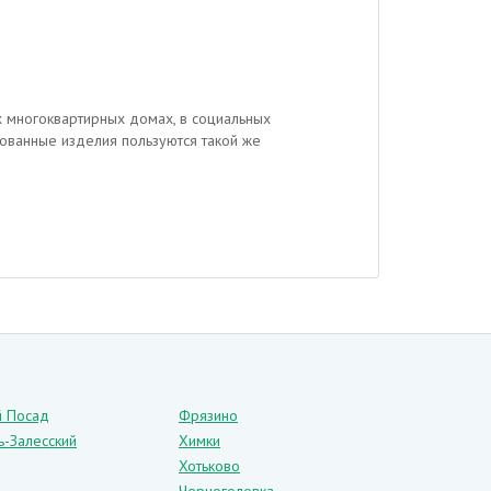
х многоквартирных домах, в социальных
рованные изделия пользуются такой же
ериалом изготавливаются в современном,
й Посад
Фрязино
ь-Залесский
Химки
 элементами. Наружным покрытием служат МДФ плиты,
Хотьково
.