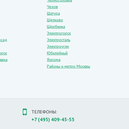
Черноголовка
Чехов
енно стиля прованс. Белые двери устанавливаются
Шатура
Щелково
Щербинка
Электрогорск
осад
Электросталь
Электроугли
ыглядит белый дверной проем в окружении
орск
Юбилейный
авна
Яхрома
Районы и метро Москвы
ТЕЛЕФОНЫ:
+7 (495) 409-45-55