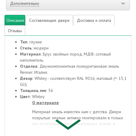
Дополнительно
Описание
Составляющие двери
Доставка и оплата
Отзывы
Тип:
глухие
Стиль:
модерн
Материал:
Брус хвойных пород, МДФ, сотовый
наполнитель.
Отделка:
Двухкомпонентная полиуретановая эмаль
Renner. Италия.
Декор:
Whitey - соответствует RAL 9016, матовый (≈ 15,1
GU).
Толщина, мм:
36
Цвет:
Whitey
О материале
Материал эмаль известен нам с детства. Двери
покрытые эмалью активно монтировали в только
что построенных многоквартирных домах, в
социальных учреждениях, школах и детских