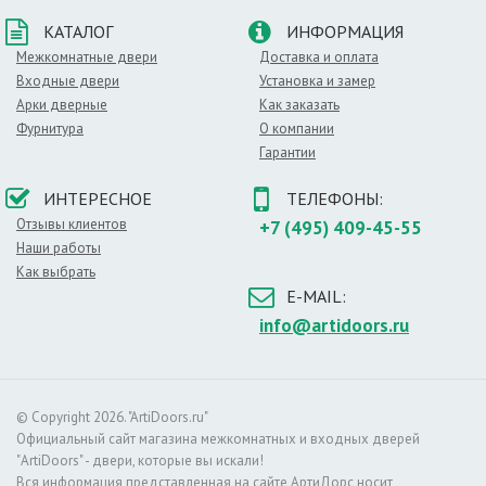
Особенности строения
КАТАЛОГ
ИНФОРМАЦИЯ
В качестве каркаса используются прочные породы
древесины, внутреннее пространство заполняется
Межкомнатные двери
Доставка и оплата
сотовыми элементами. Наружным покрытием
Входные двери
Установка и замер
служат МДФ плиты, которые покрываются слоем
Арки дверные
Как заказать
эмали. Такое строение обеспечивает все
Фурнитура
О компании
вышеперечисленные достоинства дверей.
Гарантии
О цвете
ИНТЕРЕСНОЕ
ТЕЛЕФОНЫ:
Данный цвет является классикой. Это
Отзывы клиентов
+7 (495) 409-45-55
универсальное решение для любого интерьера:
Наши работы
классики, хай–тека и особенно стиля прованс.
Как выбрать
Белые двери устанавливаются повсюду. Основной
E-MAIL:
список помещений, в которых можно установить
двери этого цвета:
info@artidoors.ru
– в гостиной комнате,
– детской спальне,
– душевой,
– современном офисе.
© Copyright 2026. "ArtiDoors.ru"
Официальный сайт магазина межкомнатных и входных дверей
Светлый оттенок хорошо сочетается с более
"ArtiDoors" - двери, которые вы искали!
темными отделочными материалами. Не менее
Вся информация представленная на сайте АртиДорс носит