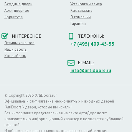
Входные двери
Установка и замер
– в гостиной комнате,
Арки дверные
Как заказать
– детской спальне,
Фурнитура
О компании
– душевой,
Гарантии
– современном офисе.
Светлый оттенок хорошо сочетается с более
ИНТЕРЕСНОЕ
ТЕЛЕФОНЫ:
темными отделочными материалами. Не менее
Отзывы клиентов
+7 (495) 409-45-55
привлекательно выглядит белый дверной проем в
Наши работы
окружении пастельных и матовых оттенков.
Как выбрать
Мифы о поверхности белого цвета:
E-MAIL:
– такая поверхность легко марается,
info@artidoors.ru
– за дверьми сложно ухаживать,
– белый цвет слишком банально выглядит.
Материал:
ПВХ
,
Оттенок:
Белые
,
Назначение:
Для ванной и туалета
,
Офисные
© Copyright 2026. "ArtiDoors.ru"
Официальный сайт магазина межкомнатных и входных дверей
"ArtiDoors" - двери, которые вы искали!
Вся информация представленная на сайте АртиДорс носит
исключительно информационный характер и не является публичной
офертой.
Изображения и цвет товаров размещенных на сайте может