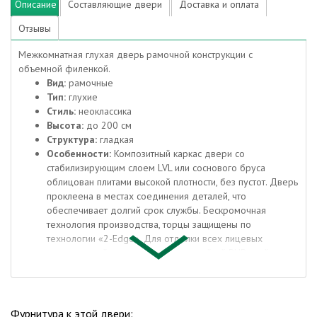
Описание
Составляющие двери
Доставка и оплата
Отзывы
Межкомнатная глухая дверь рамочной конструкции с
объемной филенкой.
Вид:
рамочные
Тип:
глухие
Стиль:
неоклассика
Высота:
до 200 см
Структура:
гладкая
Особенности:
Композитный каркас двери со
стабилизирующим слоем LVL или соснового бруса
облицован плитами высокой плотности, без пустот. Дверь
проклеена в местах соединения деталей, что
обеспечивает долгий срок службы. Бескромочная
технология производства, торцы защищены по
технологии «2-Edge». Для отделки всех лицевых
поверхностей применяется влагостойкий PUR-клей
необратимой полимеризации. Крепеж из закаленной
стали надежно фиксирует детали двери в 8 точках (в
обычных дверях не более 4).
Отделка:
ПЭТ - инновационное покрытие c гладкой и
Фурнитура к этой двери: