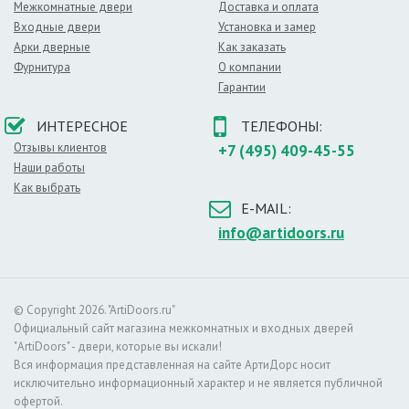
Межкомнатные двери
Доставка и оплата
– душевой,
Входные двери
Установка и замер
– современном офисе.
Арки дверные
Как заказать
Светлый оттенок хорошо сочетается с более
Фурнитура
О компании
темными отделочными материалами. Не менее
Гарантии
привлекательно выглядит белый дверной проем в
окружении пастельных и матовых оттенков.
ИНТЕРЕСНОЕ
ТЕЛЕФОНЫ:
Мифы о поверхности белого цвета:
Отзывы клиентов
+7 (495) 409-45-55
– такая поверхность легко марается,
Наши работы
– за дверьми сложно ухаживать,
Как выбрать
– белый цвет слишком банально выглядит.
E-MAIL:
Оттенок:
Белые
info@artidoors.ru
© Copyright 2026. "ArtiDoors.ru"
Официальный сайт магазина межкомнатных и входных дверей
"ArtiDoors" - двери, которые вы искали!
Вся информация представленная на сайте АртиДорс носит
исключительно информационный характер и не является публичной
офертой.