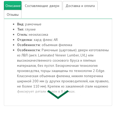
Описание
Составляющие двери
Доставка и оплата
Отзывы
Вид:
рамочные
Тип:
глухие
Стиль:
неоклассика
Отделка:
хард флекс AR
Особенности:
объемная филенка
Особенности:
Рамочные (царговые) двери изготовлены
из ЛВЛ (англ. Laminated Veneer Lumber, LVL) или
высококачественного соснового бруса и плитных
материалов, без пустот. Бескромочная технология
производства, торцы защищены по технологии 2-Edge.
Классическая объемная филенка, нижняя поперечина
шириной 200 мм (у других производителей, как правило,
не более 110 мм). Крепеж из закаленной стали надежно
фиксирует детали двери в 8 точках.
Отделка:
Hard Flex AR — декоративный материал с
защитным лаком электронно-лучевого отверждения,
отличается высокой* стойкостью к истиранию и
механическим повреждениям (Германия). Отделка