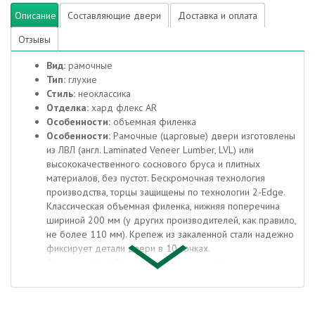
Описание
Составляющие двери
Доставка и оплата
Отзывы
Вид:
рамочные
Тип:
глухие
Стиль:
неоклассика
Отделка:
хард флекс AR
Особенности:
объемная филенка
Особенности:
Рамочные (царговые) двери изготовлены
из ЛВЛ (англ. Laminated Veneer Lumber, LVL) или
высококачественного соснового бруса и плитных
материалов, без пустот. Бескромочная технология
производства, торцы защищены по технологии 2-Edge.
Классическая объемная филенка, нижняя поперечина
шириной 200 мм (у других производителей, как правило,
не более 110 мм). Крепеж из закаленной стали надежно
фиксирует детали двери в 10 точках.
Отделка:
Hard Flex AR — декоративный материал с
защитным лаком электронно-лучевого отверждения,
отличается высокой* стойкостью к истиранию и
механическим повреждениям (Германия). Отделка