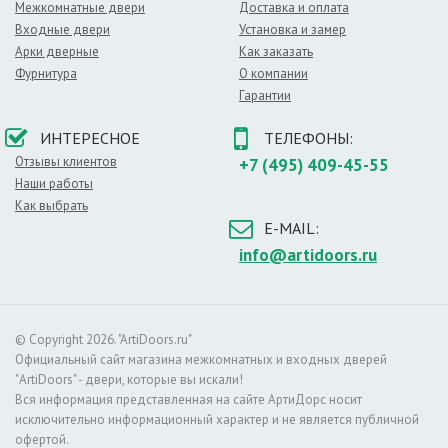
Межкомнатные двери
Доставка и оплата
– душевой,
Входные двери
Установка и замер
– современном офисе.
Арки дверные
Как заказать
Светлый оттенок хорошо сочетается с более
Фурнитура
О компании
темными отделочными материалами. Не менее
Гарантии
привлекательно выглядит белый дверной проем в
окружении пастельных и матовых оттенков.
ИНТЕРЕСНОЕ
ТЕЛЕФОНЫ:
Мифы о поверхности белого цвета:
Отзывы клиентов
+7 (495) 409-45-55
– такая поверхность легко марается,
Наши работы
– за дверьми сложно ухаживать,
Как выбрать
– белый цвет слишком банально выглядит.
E-MAIL:
Оттенок:
Белые
info@artidoors.ru
© Copyright 2026. "ArtiDoors.ru"
Официальный сайт магазина межкомнатных и входных дверей
"ArtiDoors" - двери, которые вы искали!
Вся информация представленная на сайте АртиДорс носит
исключительно информационный характер и не является публичной
офертой.