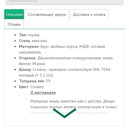
Описание
Составляющие двери
Доставка и оплата
Отзывы
Тип:
глухие
Стиль:
классика
Материал:
Брус хвойных пород, МДФ, сотовый
наполнитель.
Отделка:
Двухкомпонентная полиуретановая эмаль
Renner. Италия.
Декор:
Creamy - примерно соответствует RAL 7044,
матовый (≈ 5,1 GU).
Толщина, мм:
39
Цвет:
Creamy
О материале
Материал эмаль известен нам с детства. Двери
покрытые эмалью активно монтировали в только
что построенных многоквартирных домах, в
социальных учреждениях, школах и детских
садах. В современной реальности существуют