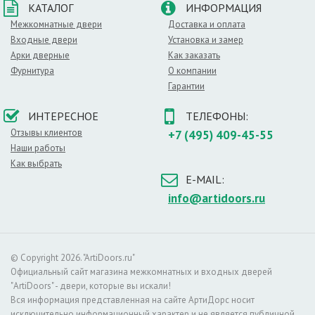
КАТАЛОГ
ИНФОРМАЦИЯ
В качестве каркаса используются прочные породы
древесины, внутреннее пространство заполняется
Межкомнатные двери
Доставка и оплата
сотовыми элементами. Наружным покрытием
Входные двери
Установка и замер
служат МДФ плиты, которые покрываются слоем
Арки дверные
Как заказать
эмали. Такое строение обеспечивает все
Фурнитура
О компании
вышеперечисленные достоинства дверей.
Гарантии
О цвете
ИНТЕРЕСНОЕ
ТЕЛЕФОНЫ:
Изначально так называли дубовую древесину,
Отзывы клиентов
+7 (495) 409-45-55
обработанную химическими веществами. В
Наши работы
результате получался красивый цвет от серого до
Как выбрать
розового оттенков. Но со временем технологии
E-MAIL:
стали развиваться, и теперь под это понятие
подходят все двери, имеющие аналогичную
info@artidoors.ru
окраску и характерный рисунок натуральной
древесины.
У такого цвета оригинальный внешний вид,
© Copyright 2026. "ArtiDoors.ru"
присущий более дорогим изделиям. Он хорошо
Официальный сайт магазина межкомнатных и входных дверей
сочетается как с классическим стилем, так и
"ArtiDoors" - двери, которые вы искали!
современными веяниями в дизайнерском
Вся информация представленная на сайте АртиДорс носит
искусстве. Светлые тона визуально расширяют
исключительно информационный характер и не является публичной