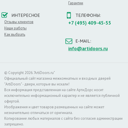
Гарантии
Особенности строения
В качестве каркаса используются прочные породы древесины,
ИНТЕРЕСНОЕ
ТЕЛЕФОНЫ:
внутреннее пространство заполняется сотовыми элементами.
Отзывы клиентов
+7 (495) 409-45-55
Наружным покрытием служат МДФ плиты, которые
Наши работы
покрываются слоем эмали. Такое строение обеспечивает все
Как выбрать
вышеперечисленные достоинства дверей.
E-MAIL:
О цвете
info@artidoors.ru
Данный цвет является классикой. Это универсальное решение
для любого интерьера: классики, хай–тека и особенно стиля
прованс. Белые двери устанавливаются повсюду. Основной
список помещений, в которых можно установить двери этого
© Copyright 2026. "ArtiDoors.ru"
цвета:
Официальный сайт магазина межкомнатных и входных дверей
– в гостиной комнате,
"ArtiDoors" - двери, которые вы искали!
– детской спальне,
Вся информация представленная на сайте АртиДорс носит
– душевой,
исключительно информационный характер и не является публичной
– современном офисе.
офертой.
Изображения и цвет товаров размещенных на сайте может
Светлый оттенок хорошо сочетается с более темными
незначительно отличаться от оригинала.
отделочными материалами. Не менее привлекательно
Копирование любых материалов с сайта без согласия администрации
выглядит белый дверной проем в окружении пастельных и
запрещено.
матовых оттенков.