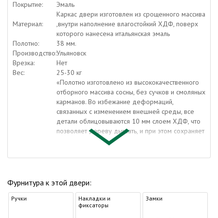
Покрытие:
Эмаль
Каркас двери изготовлен из срощенного массива
Материал:
,внутри наполнение влагостойкий ХДФ, поверх
которого нанесена итальянская эмаль
Полотно:
38 мм.
Производство:
Ульяновск
Врезка:
Нет
Вес:
25-30 кг
«Полотно изготовлено из высококачественного
отборного массива сосны, без сучков и смоляных
карманов. Во избежание деформаций,
связанных с изменением внешней среды, все
детали облицовываются 10 мм слоем ХДФ, что
позволяет дереву дышать, и при этом сохраняет
правильную геометрию дверного полотна.
Описания:
Калибровка (выравнивание) полотен происходит
с обеих сторон, для последующей фрезеровки
на пантографе. Фрезеровка производится на
высокоточном станке, с погрешностью до 0,01
Фурнитура к этой двери:
мм, с автоматической сменой фрез. Для
Ручки
покраски дверей и погонажных изделий
Накладки и
Замки
фиксаторы
используются итальянские краски»