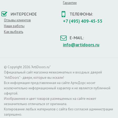
Гарантии
Особенности строения
В качестве каркаса используются прочные породы
ИНТЕРЕСНОЕ
ТЕЛЕФОНЫ:
древесины, внутреннее пространство заполняется
Отзывы клиентов
+7 (495) 409-45-55
сотовыми элементами. Наружным покрытием
Наши работы
служат МДФ плиты, которые покрываются слоем
Как выбрать
эмали. Такое строение обеспечивает все
E-MAIL:
вышеперечисленные достоинства дверей.
info@artidoors.ru
О цвете
Данный цвет является классикой. Это
универсальное решение для любого интерьера:
классики, хай–тека и особенно стиля прованс.
© Copyright 2026. "ArtiDoors.ru"
Белые двери устанавливаются повсюду. Основной
Официальный сайт магазина межкомнатных и входных дверей
список помещений, в которых можно установить
"ArtiDoors" - двери, которые вы искали!
двери этого цвета:
Вся информация представленная на сайте АртиДорс носит
– в гостиной комнате,
исключительно информационный характер и не является публичной
– детской спальне,
офертой.
– душевой,
Изображения и цвет товаров размещенных на сайте может
– современном офисе.
незначительно отличаться от оригинала.
Копирование любых материалов с сайта без согласия администрации
Светлый оттенок хорошо сочетается с более
запрещено.
темными отделочными материалами. Не менее