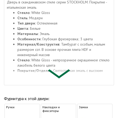
Дверь в скандинавском стиле серии STOCKHOLM. Покрытие -
итальянская эмаль
Стекло:
White Gloss
Стиль:
Модерн
Тип двери:
Остекленная
Цвета:
Белые
Материалы:
Эмаль
Особенности:
Глубокая фрезеровка; 3 цвета
Материал/Конструктив:
Тамбурат с особым, малым
размером сот. В основе прочная плита HDF и
инженерный массив
Стекло:
White Gloss - непрозрачное окрашенное стекло
лакобель белого цвета
Покрытие/Отделка:
Светостойкая эмаль с высоким
укрывным эффектом (Италия)
Кромка:
Эко-материал в цвет полотна
Толщина:
37
О материале
Фурнитура к этой двери:
Материал эмаль известен нам с детства. Двери
покрытые эмалью активно монтировали в только
Ручки
Накладки и
Замки
что построенных многоквартирных домах, в
фиксаторы
социальных учреждениях, школах и детских