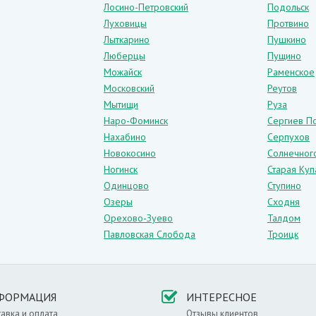
Лосино-Петровский
Подольск
видны:
Луховицы
Протвино
Лыткарино
Пушкино
 легко спутать с древесиной,
Люберцы
Пущино
Можайск
Раменское
Московский
Реутов
Мытищи
Руза
Наро-Фоминск
Сергиев П
Нахабино
Серпухов
Новокосино
Солнечног
лучению,
Ногинск
Старая Куп
вери можно монтировать в детской спальне или лечебном учреждении).
Одинцово
Ступино
Озеры
Сходня
Орехово-Зуево
Талдом
иверсальное решение для любого интерьера: классики, хай–тека и особ
Павловская Слобода
Троицк
которых можно установить двери этого цвета:
ФОРМАЦИЯ
ИНТЕРЕСНОЕ
авка и оплата
Отзывы клиентов