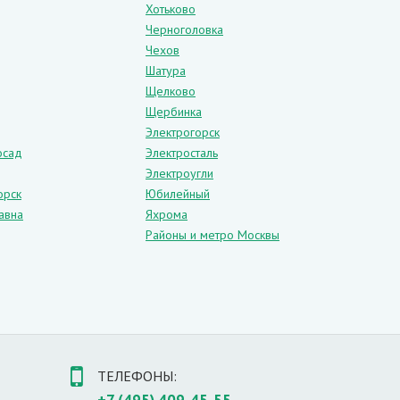
Хотьково
Черноголовка
Чехов
Шатура
Щелково
Щербинка
Электрогорск
осад
Электросталь
Электроугли
орск
Юбилейный
авна
Яхрома
Районы и метро Москвы
енно стиля прованс. Белые двери устанавливаются
ТЕЛЕФОНЫ: