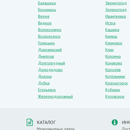
Балашиха
Звенигород
Достоинства дверей из экошпона оче
Бронницы
Зеленоград
– доступная цена,
Верея
Ивантеевка
– презентабельный внешний вид, который
Видное
Истра
Волоколамск
Кашира
– длительный срок службы,
Воскресенск
Кимры
– простота эксплуатации,
Голицыно
Климовск
– большой выбор расцветок,
Дзержинский
Клин
– стойкость к износу,
Дмитров
Коломна
Долгопрудный
Конаково
– устойчивость к ультрафиолетовому из
Домодедово
Королёв
– экологическая безопасность (такие д
Дрезна
Котельники
О цвете
Дубна
Красногорск
Егорьевск
Кубинка
Данный цвет является классикой. Это ун
Железнодорожный
Куровское
повсюду. Основной список помещений, в 
– в гостиной комнате,
– детской спальне,
– душевой,
КАТАЛОГ
ИН
– современном офисе.
Межкомнатные двери
Дост