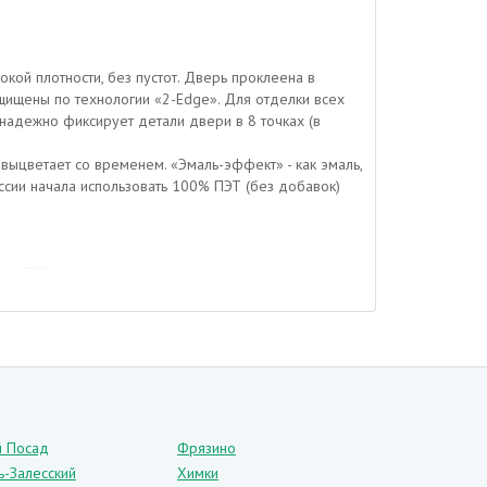
кой плотности, без пустот. Дверь проклеена в
щищены по технологии «2-Edge». Для отделки всех
надежно фиксирует детали двери в 8 точках (в
выцветает со временем. «Эмаль-эффект» - как эмаль,
оссии начала использовать 100% ПЭТ (без добавок)
 с TPE-уплотнителем для мягкого закрывания.
яют между собой путем воздействия мощного пресса.
Такой материал хорошо переносит механическое
 подобной технологии полностью исключается
й Посад
Фрязино
ь-Залесский
Химки