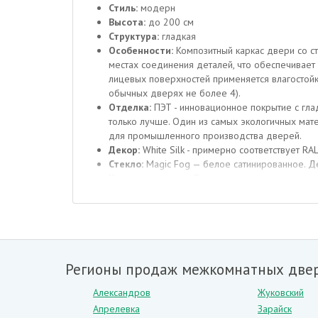
Стиль:
модерн
Высота:
до 200 см
Структура:
гладкая
Особенности:
Композитный каркас двери со ст
местах соединения деталей, что обеспечивает
лицевых поверхностей применяется влагостойк
обычных дверях не более 4).
Отделка:
ПЭТ - инновационное покрытие c глад
только лучше. Один из самых экологичных мате
для промышленного производства дверей.
Декор:
White Silk - примерно соответствует RAL
Стекло:
Magic Fog — белое сатинированное. Де
Комплектующие:
Телескопические погонажные
Толщина, мм:
36
Цвет:
White Silk
О материале
Экошпон является современным и эколог
Благодаря клеящему составу, листы на
Регионы продаж межкомнатных двер
воздействие и практически не стирается
Каждый пучок волокон красится в опред
Александров
Жуковский
вероятность брака и разных оттенков.
Апрелевка
Зарайск