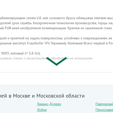
абилизирующим слоем LVL или соснового бруса облицован плитами высо
 долгий срок службы. Бескромочная технология производства, торцы за
ий PUR-клей необратимой полимеризации. Крепеж из закаленной стали 
кой и приятной на ощупь поверхностью, устойчиво к повреждениям, не 
риалов (институт Fraunhofer IVV, Германия). Компания Bravo первой в Р
 9003, матовый (≈ 5,8 GU).
шевое стекло с пескоструйной обработкой не используем.
 изделия для качественного регулируемого монтажа. Дверная коробка
ически чистым материалом. Для его изготовления тонкие листы соедин
дежно соединяются между собой и образуют монолитную конструкцию. 
ей в Москве и Московской области
. При этом он в несколько раз дешевле более дорогих материалов.
еленный цвет, и лишь после этого соединяется в один лист. Благодаря
Ликино-Дулево
Павловски
Лобня
Переславл