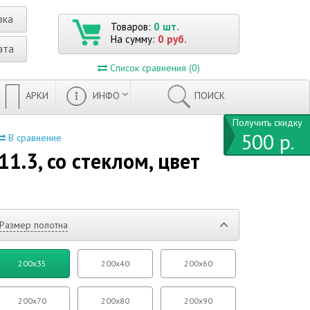
вка
Товаров:
0 шт.
На сумму:
0 руб.
ата
Список сравнения (0)
АРКИ
ИНФО
ПОИСК
Получить скидку
500 р.
В сравнение
1.3, со стеклом, цвет
Размер полотна
200x35
200x40
200x60
200x70
200x80
200x90