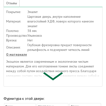
Отзывы
Покрытие:
Эмалит
Царговая дверь ,внутри наполнение
Материал:
влагостойкий ХДФ, поверх которого нанесен
эмалит
Полотно:
38 мм.
Производство:
Ульяновск
Врезка:
Нет
Глубокая фрезеровка придаст поверхности
Описания:
рельефность и подчеркнет четкость линий
О материале
Экошпон является современным и экологически чистым
материалом. Для его изготовления тонкие листы соединяют
между собой путем воздействия мощного пресса. Благодаря
клеящему составу, листы надежно соединяются между собой и
образуют монолитную конструкцию. Такой материал хорошо
переносит механическое воздействие и практически не
стирается. При этом он в несколько раз дешевле более
дорогих материалов.
Фурнитура к этой двери:
Каждый пучок волокон красится в определенный цвет, и лишь