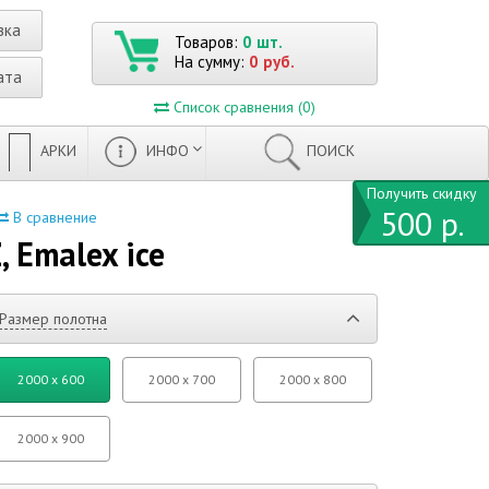
вка
Товаров:
0 шт.
На сумму:
0 руб.
ата
Список сравнения (0)
АРКИ
ИНФО
ПОИСК
Получить скидку
500 р.
В сравнение
 Emalex ice
Размер полотна
2000 x 600
2000 x 700
2000 x 800
2000 x 900