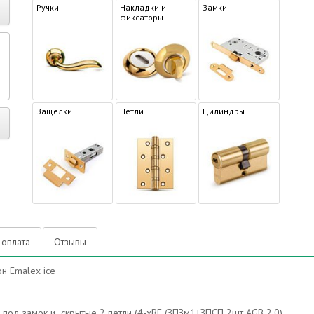
Ручки
Накладки и
Замки
фиксаторы
р
Защелки
Петли
Цилиндры
 оплата
Отзывы
н Emalex ice
л под замок и скрытые 2 петли (4-xBE (ЗПЗм1+ЗПСП 2шт AGB 2.0)