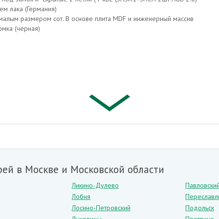
ем лака (Германия)
малым размером сот. В основе плита MDF и инженерный массив
омка (черная)
м материалом. Для его изготовления тонкие листы соединяют между с
у собой и образуют монолитную конструкцию. Такой материал хорошо п
 более дорогих материалов.
 и лишь после этого соединяется в один лист. Благодаря подобной тех
ей в Москве и Московской области
Ликино-Дулево
Павловски
Лобня
Переславл
ть с древесиной,
Лосино-Петровский
Подольск