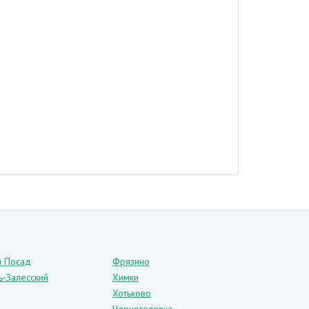
обой путем воздействия мощного пресса. Благодаря
ереносит механическое воздействие и практически
нологии полностью исключается вероятность брака и
й Посад
Фрязино
ь-Залесский
Химки
Хотьково