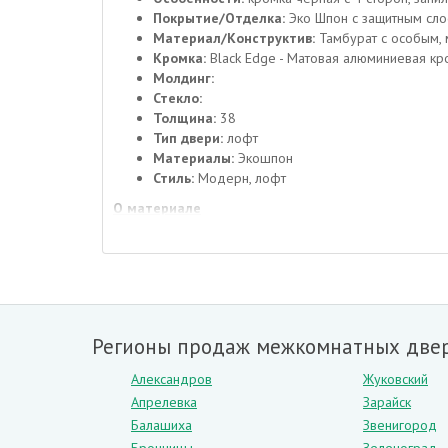
Покрытие/Отделка:
Эко Шпон с защитным сло
Материал/Конструктив:
Тамбурат с особым, 
Кромка:
Black Edge - Матовая алюминиевая кр
Молдинг:
Стекло:
Толщина:
38
Тип двери:
лофт
Материалы:
Экошпон
Стиль:
Модерн, лофт
О материале
Экошпон является современным и экологически чисты
клеящему составу, листы надежно соединяются межд
не стирается. При этом он в несколько раз дешевле
Каждый пучок волокон красится в определенный цвет,
разных оттенков.
Регионы продаж межкомнатных двер
Достоинства дверей из экошпона очевидны:
Александров
Жуковский
– доступная цена,
Апрелевка
Зарайск
– презентабельный внешний вид, который легко спута
Балашиха
Звенигород