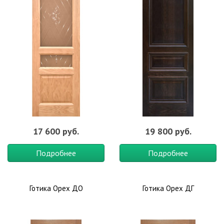
отделочными материалами. Не менее привлекательно
выглядит белый дверной проем в окружении пастельных и
матовых оттенков.
Мифы о поверхности белого цвета:
– такая поверхность легко марается,
– за дверьми сложно ухаживать,
– белый цвет слишком банально выглядит.
Материал:
Эмаль
,
Оттенок:
Белые
,
Тип полотна:
Глухие
,
Материал:
Крашенные
,
Стиль:
Классика
,
Оттенок:
Цветные
,
Назначение:
Для ванной и туалета
,
В кухню
,
Для дачи
,
В
коттедж
,
Офисные
17 600 руб.
19 800 руб.
Подробнее
Подробнее
Готика Орех ДО
Готика Орех ДГ