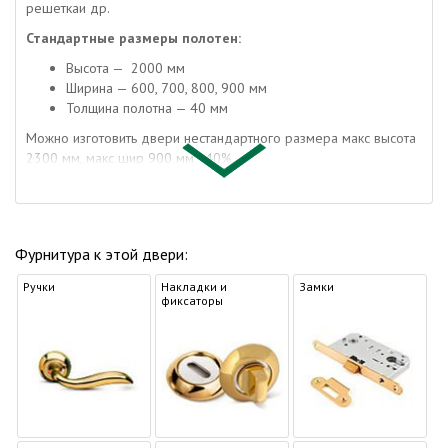
решеткаи др.
Стандартные размеры полотен:
Высота — 2000 мм
Ширина — 600, 700, 800, 900 мм
Толщина полотна — 40 мм
Можно изготовить двери нестандартного размера макс высота
2300 мм, макс шир 900 мм +40%
Изделие по запросу:
гладкое, шпонированное, багетное,
фрезерованное, крашеное эмалью RAL с фрамугой, стеновые
панели, порталы
Конструкция двери Дворецкий:
Щитовая, рамочная,
Фурнитура к этой двери:
каркасная
Каркас двери:
клееный массив хвойных пород и МДФ плита
Ручки
Накладки и
Замки
Отделка межкомнатной двери:
оклеены шпоном, окрашены
фиксаторы
эмалью и обработаны полиуретановым универсальным лаком
итальянской фирмы
Упаковка двери:
полиэтилен, гофрокартон по периметру
Упаковка погонажа:
полиэтилен, гофрокартон
Коробка дверная:
производится из переклеенного массива
Наличник:
производится из МДФ
Доборная доска:
МДФ