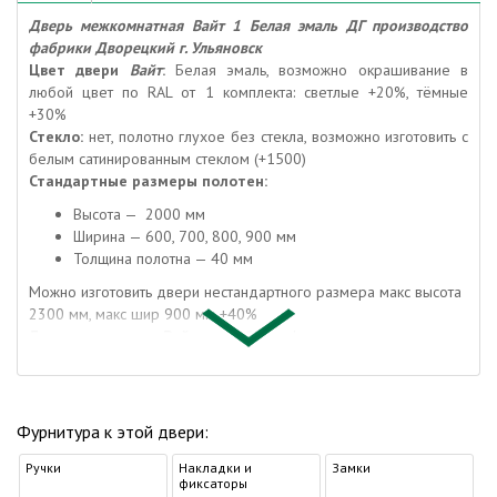
Дверь межкомнатная Вайт 1 Белая эмаль ДГ производство
фабрики Дворецкий г. Ульяновск
Цвет двери
Вайт
:
Белая эмаль, возможно окрашивание в
любой цвет по
RAL от 1 комплекта: светлые +20%, тёмные
+30%
Стекло:
нет, полотно глухое без стекла, возможно изготовить с
белым сатинированным стеклом (+1500)
Стандартные размеры полотен:
Высота — 2000 мм
Ширина — 600, 700, 800, 900 мм
Толщина полотна — 40 мм
Можно изготовить двери нестандартного размера макс высота
2300 мм, макс шир 900 мм +40%
Дверное полотно Вайт:
неглубокая фрезеровка, эмаль
RAL9003
Конструкция двери Дворецкий
Вайт
:
Щитовая
Каркас двери
Вайт
:
клееный массив хвойных пород и МДФ
плита
Фурнитура к этой двери:
Отделка межкомнатной двери
Вайт
:
окрашены эмалью и
Ручки
обработаны полиуретановым универсальным лаком
Накладки и
Замки
фиксаторы
итальянской фирмы