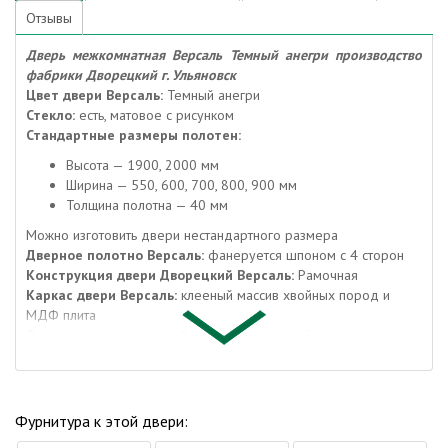
Отзывы
Дверь межкомнатная Версаль Темный анегри производство
фабрики Дворецкий г. Ульяновск
Цвет двери Версаль:
Темный анегри
Стекло:
есть, матовое с рисунком
Стандартные размеры полотен:
Высота — 1900, 2000 мм
Ширина — 550, 600, 700, 800, 900 мм
Толщина полотна — 40 мм
Можно изготовить двери нестандартного размера
Дверное полотно Версаль:
фанеруется шпоном с 4 сторон
Конструкция двери Дворецкий Версаль:
Рамочная
Каркас двери Версаль:
клееный массив хвойных пород и
МДФ плита
Отделка межкомнатной двери Версаль:
облицованы
натуральным шпоном и обработаны полиуретановым
универсальным лаком итальянской фирмы
Упаковка двери Версаль:
полиэтилен, гофрокартон по
периметру
Фурнитура к этой двери:
Упаковка погонажа:
полиэтилен, гофрокартон