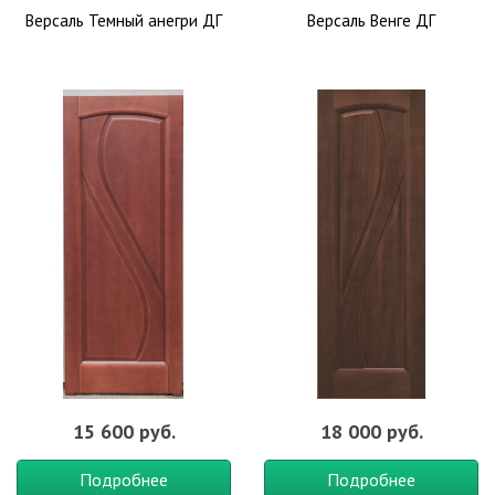
– обширный выбор моделей,
Версаль Темный анегри ДГ
Версаль Венге ДГ
– натуральные компоненты,
– хорошая устойчивость к влаге и повреждениям.
Шпонированные двери отличаются по типу декоративного
покрытия:
Натуральный шпон
изготовлен из цельной древесины,
полученной путем нарезания тонких листов. Он отличается
оригинальным рисунком и привлекательным внешним видом.
Реконструированный шпон
изготавливается из редких
древесных пород тропического происхождения. Он более
дорогой по цене, так как требует повышенных затрат на
заготовку и обработку.
Ребросклеенный шпон
является самым прочным видом
декоративного покрытия. Он представляет собой тонкие
древесные панели, склеенные между собой.
О цвете
15 600 руб.
18 000 руб.
Двери в цвете анегри отличаются привлекательным и
солидным внешним видом. Двери такого цвета великолепно
Подробнее
Подробнее
смотрятся в городских квартирах, роскошных загородных