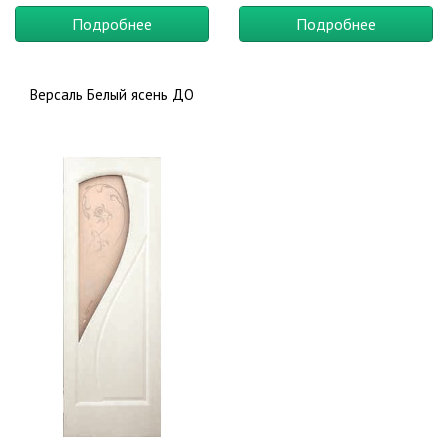
туалета
,
В кухню
,
Для дачи
,
В коттедж
,
Офисные
Подробнее
Подробнее
Версаль Белый ясень ДО