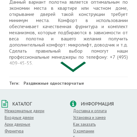
Данный вариант полотна является оптимальным по
экономии места в квартире или частном доме,
открывание дверей такой конструкции требует
минимум места. Комфорт в использовании
обеспечивает качественная фурнитура и комплект
механизмов, которые подбираются в зависимости от
веса полотна и вашего желания получить
дополнительный комфорт: микролифт, доводчик и т.д.
Сделать правильный выбор помогут наши
профессиональные менеджеры по телефону: +7 (495)
409-45-55.
Получите мгновенную скидку 500 руб., просто заказав
обратный звонок в правом верхнем углу сайта.
Теги:
Раздвижные одностворчатые
Преимущества магазина АртиДорс:
• огромный выбор моделей, цветов, текстуры
покрытий;
КАТАЛОГ
ИНФОРМАЦИЯ
• самые низкие цены в Москве на одностворчатые
Межкомнатные двери
Доставка и оплата
раздвижные двери;
Входные двери
• работаем ежедневно, без выходных;
Установка и замер
• профессиональная установка с гарантией 1 год;
Арки дверные
Как заказать
• оплата покупки по факту доставки (для дверей со
Фурнитура
О компании
склада);