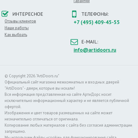
Гарантии
• доставка по Москве (800 руб.) и области (+35 руб/
км).
ИНТЕРЕСНОЕ
ТЕЛЕФОНЫ:
Выезд замерщика с каталогами моделей полотен и
Отзывы клиентов
+7 (495) 409-45-55
образцами по Москве - бесплатно (стоимость услуги -
Наши работы
500 руб., вычитается из общей суммы при оформлении
Как выбрать
заказа), по московской области - +35 руб/км от МКАД.
E-MAIL:
info@artidoors.ru
© Copyright 2026. "ArtiDoors.ru"
Официальный сайт магазина межкомнатных и входных дверей
"ArtiDoors" - двери, которые вы искали!
Вся информация представленная на сайте АртиДорс носит
исключительно информационный характер и не является публичной
офертой.
Изображения и цвет товаров размещенных на сайте может
незначительно отличаться от оригинала.
Копирование любых материалов с сайта без согласия администрации
запрещено.
Мы используем файлы «cookie» для функционирования сайта.