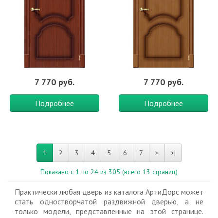
7 770 руб.
7 770 руб.
Подробнее
Подробнее
1
2
3
4
5
6
7
>
>|
Показано с 1 по 24 из 305 (всего 13 страниц)
Практически любая дверь из каталога АртиДорс может
стать одностворчатой раздвижной дверью, а не
только модели, представленные на этой странице.