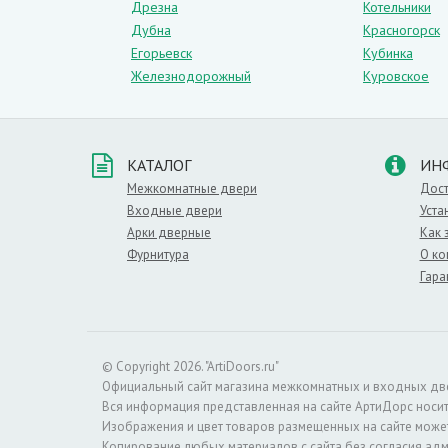
Дрезна
Котельники
Дубна
Красногорск
Егорьевск
Кубинка
Железнодорожный
Куровское
КАТАЛОГ
ИН
Межкомнатные двери
Дост
Входные двери
Уста
Арки дверные
Как 
Фурнитура
О ко
Гара
© Copyright 2026. "ArtiDoors.ru"
Официальный сайт магазина межкомнатных и входных двере
Вся информация представленная на сайте АртиДорс носи
Изображения и цвет товаров размещенных на сайте может
Копирование любых материалов с сайта без согласия ад