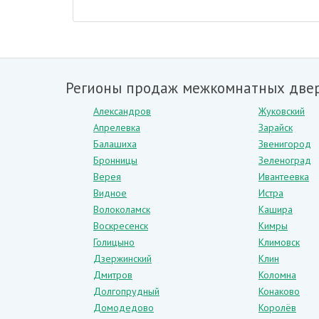
Петли:
2 шт
Уплотнитель
: D-образный, 1 контур
Замок:
НТО ЛУЧ
Дополнительно
: Глазок, ручка на планке крашеная
Регионы продаж межкомнатных двер
Покраска двери:
Антик медь, атмосферостойкое по
Александров
Жуковский
Размеры двери
по коробке: 860*2050, 960*2050 мм
Апрелевка
Зарайск
Открывание:
Правое, левое
Балашиха
Звенигород
Упаковка:
Бронницы
Гофрокартон
Зеленоград
Верея
Ивантеевка
Видное
Истра
Волоколамск
Кашира
Воскресенск
Кимры
Голицыно
Климовск
Дзержинский
Клин
Дмитров
Коломна
Долгопрудный
Конаково
Домодедово
Королёв