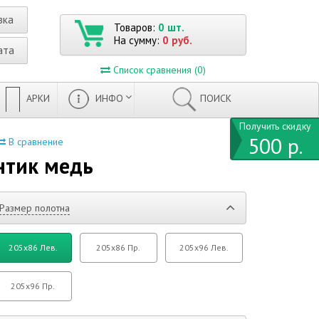
вка
Товаров:
0 шт.
На сумму:
0 руб.
ата
Список сравнения (0)
АРКИ
ИНФО
ПОИСК
Получить скидку
500 р.
В сравнение
нтик медь
Размер полотна
205x86 Лев.
205x86 Пр.
205x96 Лев.
205x96 Пр.