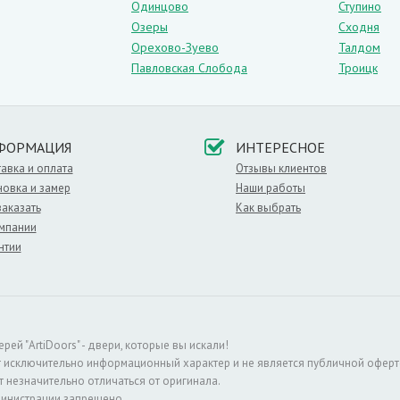
Одинцово
Ступино
Озеры
Сходня
Орехово-Зуево
Талдом
Павловская Слобода
Троицк
ФОРМАЦИЯ
ИНТЕРЕСНОЕ
авка и оплата
Отзывы клиентов
новка и замер
Наши работы
заказать
Как выбрать
мпании
нтии
й "ArtiDoors" - двери, которые вы искали!
т исключительно информационный характер и не является публичной оферт
 незначительно отличаться от оригинала.
министрации запрещено.