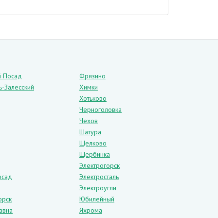
й Посад
Фрязино
ь-Залесский
Химки
Хотьково
Черноголовка
Чехов
Шатура
Щелково
Щербинка
Электрогорск
осад
Электросталь
Электроугли
орск
Юбилейный
авна
Яхрома