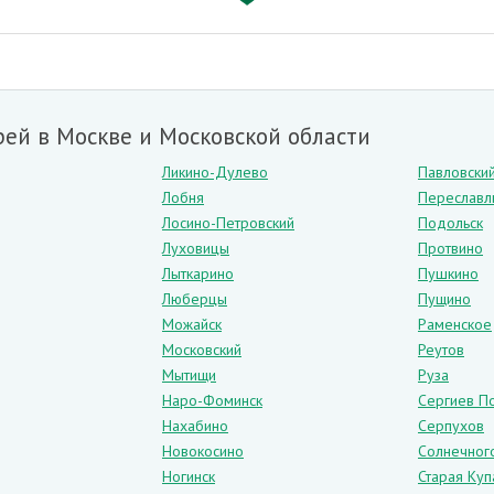
ей в Москве и Московской области
рошково-полимерное покрытие
Ликино-Дулево
Павловски
Лобня
Переславл
Лосино-Петровский
Подольск
Луховицы
Протвино
Лыткарино
Пушкино
Люберцы
Пущино
Можайск
Раменское
Московский
Реутов
Мытищи
Руза
Наро-Фоминск
Сергиев П
Нахабино
Серпухов
Новокосино
Солнечног
Ногинск
Старая Куп