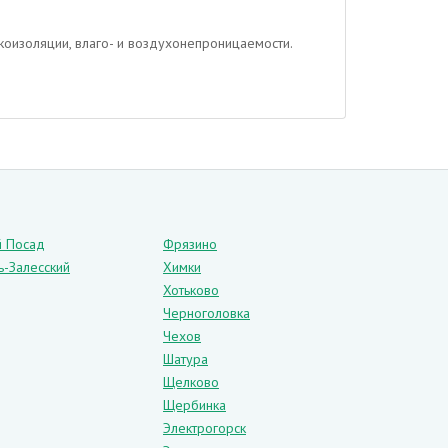
укоизоляции, влаго- и воздухонепроницаемости.
й Посад
Фрязино
ь-Залесский
Химки
Хотьково
Черноголовка
Чехов
Шатура
Щелково
Щербинка
Электрогорск