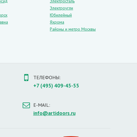
осад
Электросталь
Электроугли
орск
Юбилейный
авна
Яхрома
Районы и метро Москвы
ТЕЛЕФОНЫ:
+7 (495) 409-45-55
E-MAIL:
info@artidoors.ru