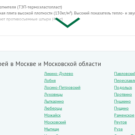
отнителя (ТЭП-термоэластопласт)
я плита высокой плотности (130кг/м²). Высокий показатель тепло- и зв
ют противосъемные штыри (4 шт)
ми через коробку
 150*20 мм
 2 ригеля диаметром 14 мм
чей)
чка с негорючим покрытием "нейлон"
чашки для противосъемных штырей — 2 шт
ей в Москве и Московской области
Ликино-Дулево
Павловски
Лобня
Переславл
Лосино-Петровский
Подольск
Луховицы
Протвино
Лыткарино
Пушкино
Люберцы
Пущино
Можайск
Раменское
Московский
Реутов
Мытищи
Руза