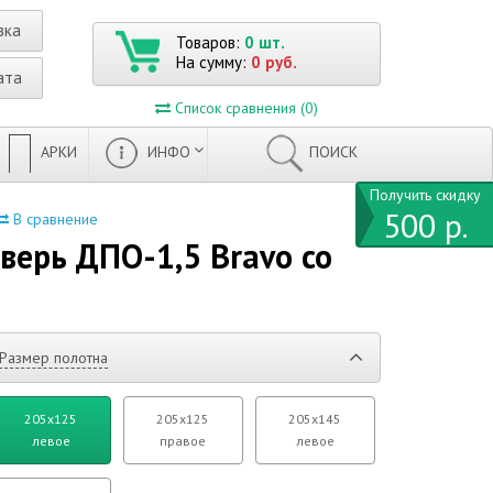
вка
Товаров:
0 шт.
На сумму:
0 руб.
ата
Список сравнения (0)
АРКИ
ИНФО
ПОИСК
Получить скидку
500 р.
В сравнение
верь ДПО-1,5 Bravo со
Размер полотна
205x125
205x125
205х145
левое
правое
левое