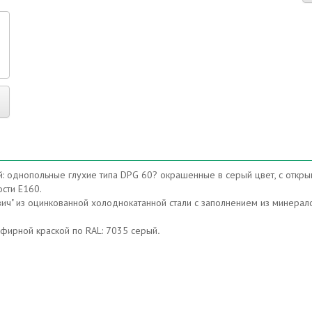
р
 однопольные глухие типа DPG 60? окрашенные в серый цвет, с откры
сти Е160.
ич" из оцинкованной холоднокатанной стали с заполнением из минерал
ирной краской по RAL: 7035 серый
.