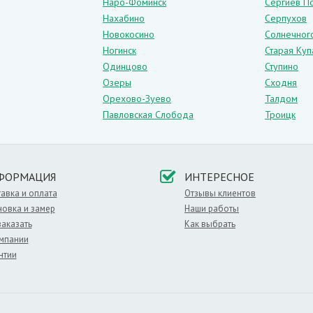
Наро-Фоминск
Сергиев П
Нахабино
Серпухов
Новокосино
Солнечног
Ногинск
Старая Куп
Одинцово
Ступино
Озеры
Сходня
Орехово-Зуево
Талдом
Павловская Слобода
Троицк
ФОРМАЦИЯ
ИНТЕРЕСНОЕ
авка и оплата
Отзывы клиентов
новка и замер
Наши работы
заказать
Как выбрать
мпании
нтии