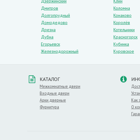
Дзержинский
Клин
Дмитров
Коломна
Долгопрудный
Конаково
Домодедово
Королёв
Дрезна
Котельники
Дубна
Красногорск
Егорьевск
Кубинка
Железнодорожный
Куровское
КАТАЛОГ
ИН
Межкомнатные двери
Дост
Входные двери
Уста
Арки дверные
Как 
Фурнитура
О ко
Гара