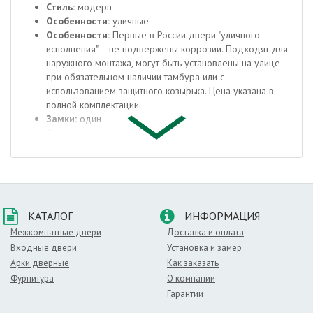
Стиль:
модерн
Особенности:
уличные
Особенности:
Первые в России двери "уличного
исполнения" – не подвержены коррозии. Подходят для
наружного монтажа, могут быть установлены на улице
при обязательном наличии тамбура или с
использованием защитного козырька. Цена указана в
полной комплектации.
Замки:
один
Отделка снаружи:
Металл с декоративным тиснением.
Цвет снаружи:
темный
Отделка внутри:
Металл с декоративным тиснением.
Цвет внутри:
темный
Окраска:
Антик Медь
Толщина полотна/коробки, мм:
60/87
КАТАЛОГ
ИНФОРМАЦИЯ
Толщина стали полотна/коробки, мм:
0,8/0,8
Толщина стали короба, мм:
1,4
Межкомнатные двери
Доставка и оплата
Ширина наличника, мм:
47
Входные двери
Установка и замер
Открывание:
180˚
Арки дверные
Как заказать
Уплотнение:
Один контур уплотнения, уплотнитель из
Фурнитура
О компании
термоэластопласта специальной трубчатой формы -
Гарантии
герметизирует зазор между полотном и рамой,