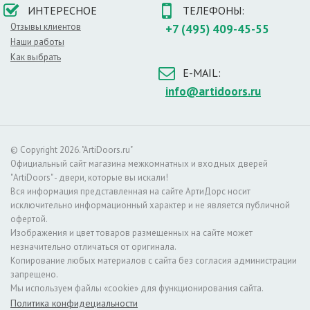
защищает от продувания, попадания запахов в
ИНТЕРЕСНОЕ
ТЕЛЕФОНЫ:
помещение и т.п. (не рвётся, не подвержен влиянию
Отзывы клиентов
+7 (495) 409-45-55
перепадов температур, долговечен: срок службы ТЭП -
Наши работы
более 25 лет)
Утепление полотна:
Негорючая минераловатная плита
Как выбрать
Усиление:
Дополнительную защиту обеспечивают
E-MAIL:
противосъемные штыри (2 шт), усиливающий стальной
info@artidoors.ru
профиль толщиной 2 мм в петлевой и замочной зонах,
защита от отгиба полотна
Крепление:
Двери крепятся анкерными болтами через
коробку
© Copyright 2026. "ArtiDoors.ru"
Размер проема в свету, см:
195/77, 87
Официальный сайт магазина межкомнатных и входных дверей
Масса брутто, кг:
46,34
"ArtiDoors" - двери, которые вы искали!
Модель:
Door Out 101
Вся информация представленная на сайте АртиДорс носит
Цвет:
Антик Медь/Антик Медь
исключительно информационный характер и не является публичной
офертой.
Изображения и цвет товаров размещенных на сайте может
незначительно отличаться от оригинала.
Копирование любых материалов с сайта без согласия администрации
запрещено.
Мы используем файлы «cookie» для функционирования сайта.
Политика конфидециальности