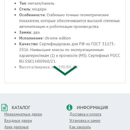
Тип:
металл/панель
Стиль:
модерн
Особенности:
Стабильно точные геометрические
показатели, которые обеспечиваются высокой степенью
автоматизации и роботизации производства.
Замки:
два
Исполнение:
chrome edition
Качество:
Сертифицирован для РФ по ГОСТ 31173-
2016. Наивысшие классы по эксплуатационным
характеристикам (1) и прочности (М5). Сертификат POCC
RU.SSK1.H00960/21.
Высота/ширина, см:
190/86, 96
Марка стали:
Высококачественная конструкционная
углеродистая сталь (08пс).
Отделка снаружи:
Стальной лист с декоративным
тиснением.
Цвет снаружи:
темный
Отделка внутри:
Декоративная панель. Толщина 8 мм,
КАТАЛОГ
ИНФОРМАЦИЯ
Эко Шпон.
Цвет внутри:
Cappuccino Melinga
Межкомнатные двери
Доставка и оплата
Окраска:
Индустриальная полиэфирная порошковая
Входные двери
Установка и замер
краска голландского концерна AkzoNobel.
Арки дверные
Как заказать