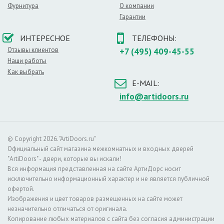
Толщина полотна/коробки, мм:
66/92
Фурнитура
О компании
Толщина стали полотна/коробки, мм:
1,2 (у других
Гарантии
производителей, как правило, не более 0,8 мм).
Ширина наличника, мм:
50 (у других производителей,
ИНТЕРЕСНОЕ
ТЕЛЕФОНЫ:
как правило, не более 36 мм).
Отзывы клиентов
+7 (495) 409-45-55
Регулировка:
Блок укомплектован эксцентриком,
Наши работы
правильная регулировка которого обеспечивает
легкость открывания и беспрепятственную работу
Как выбрать
замковых механизмов.
E-MAIL:
Уплотнение:
Три контура высококачественного EPDM-
info@artidoors.ru
уплотнителя (Швеция).
Утепление полотна:
Внутри полотна установлена
панель EPS (Expanded PolyStyrene), которая
обеспечивает необходимую тепло- и шумоизоляцию.
© Copyright 2026. "ArtiDoors.ru"
Тип коробки:
Открытый
Официальный сайт магазина межкомнатных и входных дверей
Усиление:
Семь усиливающих уголков и защитный
"ArtiDoors" - двери, которые вы искали!
карман для замков. Дополнительную стойкость ко взлому
Вся информация представленная на сайте АртиДорс носит
обеспечивают два противосъемных штыря.
исключительно информационный характер и не является публичной
Крепление:
Двери крепятся анкерными болтами через
офертой.
коробку (8 отверстий) или с использованием монтажных
Изображения и цвет товаров размещенных на сайте может
пластин (6 шт. в комплекте).
незначительно отличаться от оригинала.
Упаковка:
Трехслойный гофрированный картон марки
Копирование любых материалов с сайта без согласия администрации
Т-23, полипропиленовые ленты (стреппинг).