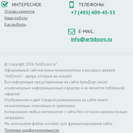
Размер проема в свету, см:
191,5/73,5; 83,5
ИНТЕРЕСНОЕ
ТЕЛЕФОНЫ:
Масса брутто, кг:
33
Отзывы клиентов
+7 (495) 409-45-55
Модель:
Тайга-7
Наши работы
Цвет:
Антик Медный/Антик Медный
Как выбрать
E-MAIL:
info@artidoors.ru
© Copyright 2026. "ArtiDoors.ru"
Официальный сайт магазина межкомнатных и входных дверей
"ArtiDoors" - двери, которые вы искали!
Вся информация представленная на сайте АртиДорс носит
исключительно информационный характер и не является публичной
офертой.
Изображения и цвет товаров размещенных на сайте может
незначительно отличаться от оригинала.
Копирование любых материалов с сайта без согласия администрации
запрещено.
Мы используем файлы «cookie» для функционирования сайта.
Политика конфидециальности