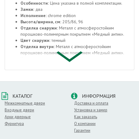
Особенности:
Цена указана в полной комплектации.
Замки:
два
Исполнение:
chrome edition
Высота/ширина, см:
205/86, 96
Отделка снаружи:
Металл с атмосферостойким
порошково-полимерным покрытием «Медный антик».
Цвет снаружи:
темный
Отделка внутри:
Металл с атмосферостойким
порошково-полимерным покрытием «Медный антик».
Цвет внутри:
темный
Окраска:
Антик Медный
Толщина стали полотна/коробки, мм:
1/0,8/1,2
Толщина коробки, мм:
90
Ширина наличника, мм:
36
Открывание:
180˚
КАТАЛОГ
ИНФОРМАЦИЯ
Уплотнение:
Два контура уплотнения
Утепление полотна:
Минеральная плита, плотность 70
Межкомнатные двери
Доставка и оплата
кг/м³
Входные двери
Установка и замер
Усиление:
Дополнительную защиту обеспечивают
Арки дверные
Как заказать
противосъемные штыри (3 шт)
Фурнитура
О компании
Крепление:
Двери крепятся анкерными болтами через
Гарантии
коробку