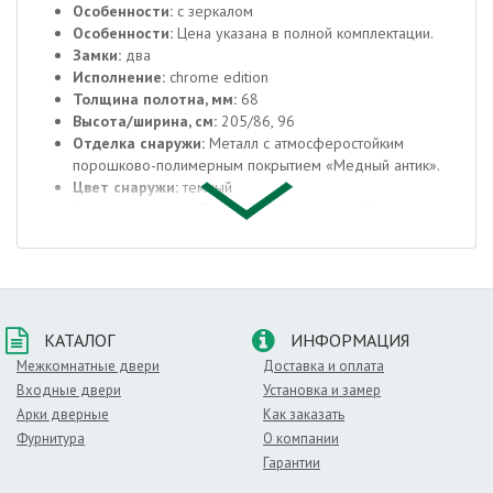
Особенности:
с зеркалом
Особенности:
Цена указана в полной комплектации.
Замки:
два
Исполнение:
chrome edition
Толщина полотна, мм:
68
Высота/ширина, см:
205/86, 96
Отделка снаружи:
Металл с атмосферостойким
порошково-полимерным покрытием «Медный антик».
Цвет снаружи:
темный
Отделка внутри:
Панель МДФ с отделкой Эмалитом,
толщина 8 мм, цвет белый, с зеркалом.
Цвет внутри:
белый
Окраска:
Антик Медный
Толщина стали полотна/коробки, мм:
1/1,2
Толщина коробки, мм:
90
КАТАЛОГ
ИНФОРМАЦИЯ
Ширина наличника, мм:
36
Открывание:
180˚
Межкомнатные двери
Доставка и оплата
Уплотнение:
Два контура уплотнения
Входные двери
Установка и замер
Утепление полотна:
Минеральная плита, плотность 70
Арки дверные
Как заказать
кг/м³
Фурнитура
О компании
Усиление:
Дополнительную защиту обеспечивают
Гарантии
противосъемные штыри (3 шт)