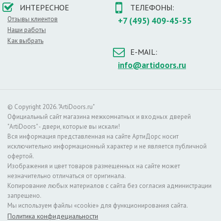
Крепление:
Двери крепятся анкерными болтами через
ИНТЕРЕСНОЕ
ТЕЛЕФОНЫ:
коробку
Отзывы клиентов
+7 (495) 409-45-55
Размер проема в свету, см:
191,5/73,5; 83,5
Наши работы
Масса брутто, кг:
33
Модель:
Тайга-7
Как выбрать
Цвет:
Антик Медный/Белый
E-MAIL:
info@artidoors.ru
© Copyright 2026. "ArtiDoors.ru"
Официальный сайт магазина межкомнатных и входных дверей
"ArtiDoors" - двери, которые вы искали!
Вся информация представленная на сайте АртиДорс носит
исключительно информационный характер и не является публичной
офертой.
Изображения и цвет товаров размещенных на сайте может
незначительно отличаться от оригинала.
Копирование любых материалов с сайта без согласия администрации
запрещено.
Мы используем файлы «cookie» для функционирования сайта.
Политика конфидециальности