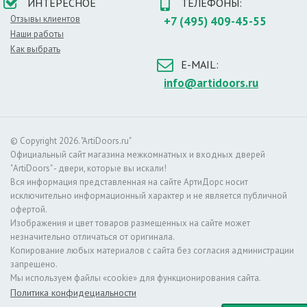
ИНТЕРЕСНОЕ
ТЕЛЕФОНЫ:
полиняет, также не страшны покрытию солнечные лучи
или бытовая химия.
Отзывы клиентов
+7 (495) 409-45-55
Наши работы
Как выбрать
Высококлассное качество межкомнатных
E-MAIL:
дверей Комфорт обусловлено такими
особенностями конструкции:
info@artidoors.ru
• МДФ-панели дверей покрыты
натуральным
шпоном
, экошпоном и эмалью, что позволяет добиться
© Copyright 2026. "ArtiDoors.ru"
презентабельного внешнего вида при доступных ценах.
Официальный сайт магазина межкомнатных и входных дверей
• Дверной короб и полотно изготовлены из
"ArtiDoors" - двери, которые вы искали!
соснового бруса, что позволяет двери не
Вся информация представленная на сайте АртиДорс носит
растрескиваться со временем.
исключительно информационный характер и не является публичной
• При финишной отделке используется лаковое
офертой.
покрытие, состоящее из двух слоев, что придает
Изображения и цвет товаров размещенных на сайте может
конструкциям солидный внешний вид.
незначительно отличаться от оригинала.
• Каркасы и коробы готовых конструкций соединены
Копирование любых материалов с сайта без согласия администрации
при помощи зубчатых шипов, что обеспечивает
запрещено.
механическую прочность дверей.
Мы используем файлы «cookie» для функционирования сайта.
В нашем
интернет-магазине
вы можете купить двери
Политика конфидециальности
от фирмы Комфорт по доступным ценам. Мы