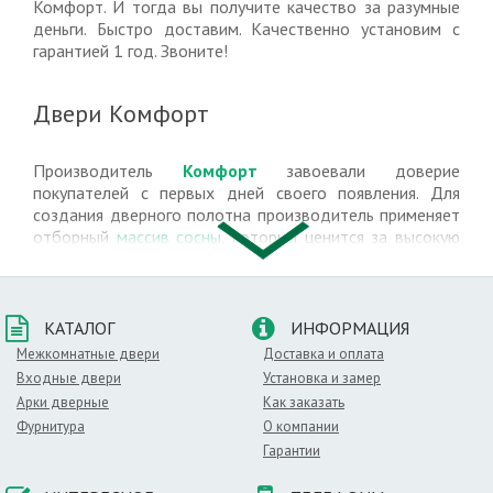
Комфорт. И тогда вы получите качество за разумные
деньги. Быстро доставим. Качественно установим с
гарантией 1 год. Звоните!
Двери Комфорт
Производитель
Комфорт
завоевали доверие
покупателей с первых дней своего появления. Для
создания дверного полотна производитель применяет
отборный
массив сосны
, который ценится за высокую
прочность и легкость.
Благодаря использованию
шпона
,
эиали
и
экошпона
,
полотна органично впишутся в интерьер квартиры или
КАТАЛОГ
ИНФОРМАЦИЯ
офиса
.
Межкомнатные двери
Доставка и оплата
Входные двери
Яркие натуральные оттенки и использование патины
Установка и замер
позволяет устанавливать их в помещениях,
Арки дверные
Как заказать
оформленных в стиле
хай-тек
или в
классических
Фурнитура
О компании
вариантах
.
Гарантии
Со временем цвет полотна не потускнеет и не