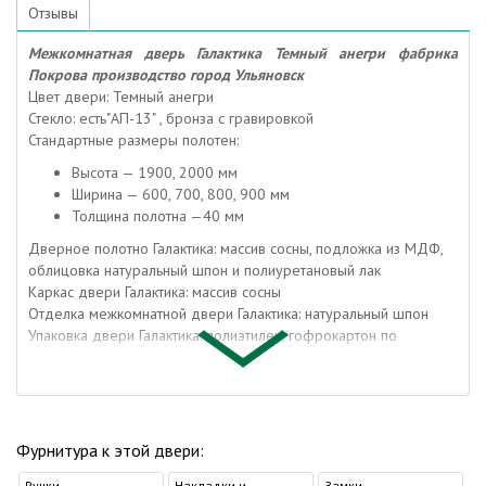
Отзывы
Межкомнатная дверь Галактика Темный анегри фабрика
Покрова производство город Ульяновск
Цвет двери: Темный анегри
Стекло: есть"АП-13" , бронза с гравировкой
Стандартные размеры полотен:
Высота — 1900, 2000 мм
Ширина — 600, 700, 800, 900 мм
Толщина полотна —40 мм
Дверное полотно Галактика: массив сосны, подложка из МДФ,
облицовка натуральный шпон и полиуретановый лак
Каркас двери Галактика: массив сосны
Отделка межкомнатной двери Галактика: натуральный шпон
Упаковка двери Галактика: полиэтилен, гофрокартон по
периметру
Упаковка погонажа: полиэтилен, гофрокартон
Коробка дверная: массив сосны и МДФ
Наличник: МДФ
Доборная доска: МДФ
Фурнитура к этой двери:
Притворная планка: МДФ
Ручки
Накладки и
Замки