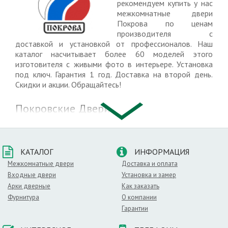
рекомендуем купить у нас
межкомнатные двери
Покрова по ценам
производителя c
доставкой и установкой от профессионалов. Наш
каталог насчитывает более 60 моделей этого
изготовителя с живыми фото в интерьере. Установка
под ключ. Гарантия 1 год. Доставка на второй день.
Скидки и акции. Обращайтесь!
Покровские Двери
Покровские двери завоевали доверие покупателей с
первых дней своего появления. Для создания дверного
КАТАЛОГ
ИНФОРМАЦИЯ
полотна производитель применяет
массив сосны
,
Межкомнатные двери
Доставка и оплата
который ценится за высокую прочность и легкость.
Входные двери
Установка и замер
Благодаря использованию фьюзинга,
шпона
и вставок
Арки дверные
Как заказать
из цветного стекла, полотна органично впишутся в
Фурнитура
О компании
интерьер квартиры или
офиса
.
Гарантии
Яркие натуральные оттенки и использование патины