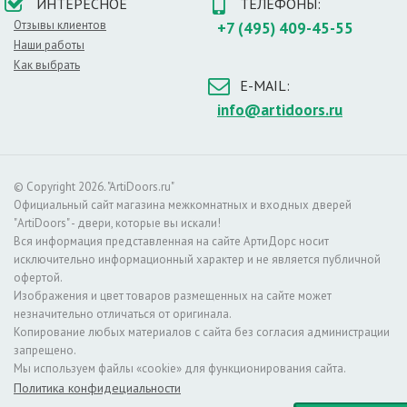
ИНТЕРЕСНОЕ
ТЕЛЕФОНЫ:
позволяет устанавливать их в помещениях,
оформленных в стиле
хай-тек
или в
классических
Отзывы клиентов
+7 (495) 409-45-55
вариантах
.
Наши работы
Как выбрать
Со временем цвет полотна не потускнеет и не
E-MAIL:
полиняет, также не страшны покрытию солнечные лучи
или бытовая химия.
info@artidoors.ru
Высококлассное качество межкомнатных
дверей Покрова обусловлено такими
особенностями конструкции:
© Copyright 2026. "ArtiDoors.ru"
Официальный сайт магазина межкомнатных и входных дверей
"ArtiDoors" - двери, которые вы искали!
• МДФ-панели дверей облицованы натуральным
Вся информация представленная на сайте АртиДорс носит
шпоном, что позволяет добиться презентабельного
исключительно информационный характер и не является публичной
внешнего вида при доступных ценах.
офертой.
• Дверной короб и полотно изготовлены из
Изображения и цвет товаров размещенных на сайте может
соснового бруса, что позволяет двери не
незначительно отличаться от оригинала.
растрескиваться со временем.
Копирование любых материалов с сайта без согласия администрации
• При финишной отделке используется лаковое
запрещено.
покрытие, состоящее из двух слоев, что придает
Мы используем файлы «cookie» для функционирования сайта.
конструкциям солидный внешний вид.
Политика конфидециальности
• Каркасы и коробы готовых конструкций соединены