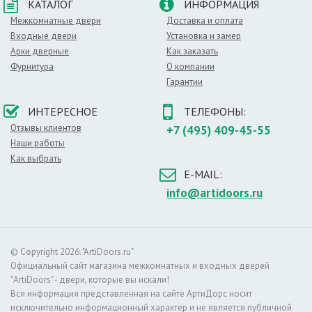
КАТАЛОГ
ИНФОРМАЦИЯ
гармонично смотрятся с интерьером офисных помещений или
Межкомнатные двери
Доставка и оплата
кабинетом руководителя. Как видите, сфера применения
данной модели достаточно велика.
Входные двери
Установка и замер
Арки дверные
Как заказать
Материал:
Шпонированные
,
Оттенок:
Венге
,
Тип полотна:
Фурнитура
О компании
Остекленные
,
Стиль:
Модерн
,
Назначение:
Для ванной и
Гарантии
туалета
,
В кухню
,
Для дачи
,
В коттедж
,
Офисные
ИНТЕРЕСНОЕ
ТЕЛЕФОНЫ:
Отзывы клиентов
+7 (495) 409-45-55
Наши работы
Как выбрать
E-MAIL:
info@artidoors.ru
© Copyright 2026. "ArtiDoors.ru"
Официальный сайт магазина межкомнатных и входных дверей
"ArtiDoors" - двери, которые вы искали!
Вся информация представленная на сайте АртиДорс носит
исключительно информационный характер и не является публичной