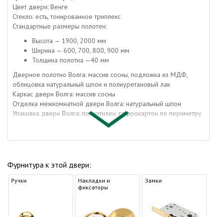
Цвет двери: Венге
Стекло: есть, тонированное триплекс
Стандартные размеры полотен:
Высота — 1900, 2000 мм
Ширина — 600, 700, 800, 900 мм
Толщина полотна —40 мм
Дверное полотно Волга: массив сосны, подложка из МДФ,
облицовка натуральный шпон и полиуретановый лак
Каркас двери Волга: массив сосны
Отделка межкомнатной двери Волга: натуральный шпон
Упаковка двери Волга: полиэтилен, гофрокартон по периметру
Упаковка погонажа: полиэтилен, гофрокартон
Коробка дверная: массив сосны и МДФ
Наличник: МДФ
Доборная доска: МДФ
Притворная планка: МДФ
Фурнитура к этой двери:
Данную дверь можно сделать раздвижной.
Ручки
О материале
Накладки и
Замки
фиксаторы
Современные двери, изготавливаемые из одной или
нескольких древесных пород. Как правило, речь идет о
сочетании ели, сосны и других лиственных пород. Такое