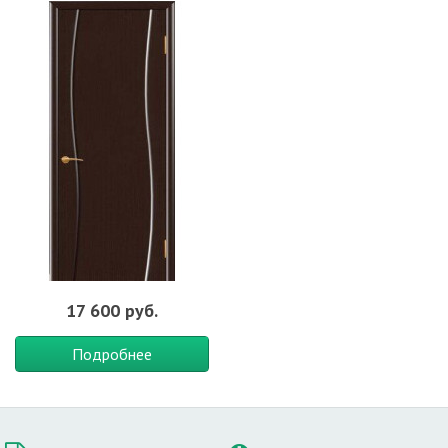
древесных пород тропического происхождения. Он более
дорогой по цене, так как требует повышенных затрат на
заготовку и обработку.
Ребросклеенный шпон
является самым прочным видом
декоративного покрытия. Он представляет собой тонкие
древесные панели, склеенные между собой.
О цвете
Венге - это общее название для моделей, окрашенных в
характерный темно–коричневый цвет. Как правило, он
совпадает с натуральным оттенком породы дуба, от которой и
пошло характерное название цвета. Что касается материалов и
типа дверей, то они могут быть изготовлены из различного
сырья.
17 600 руб.
Насыщенный коричневый цвет идеально сочетается с более
светлым оформлением комнаты. В качестве примера можно
Подробнее
привести спальню в бежевых тонах, белую гостиную или
прихожую, в которой использованы персиковые отделочные
материалы.
Цвет венге обладают внешней респектабельностью, а потому