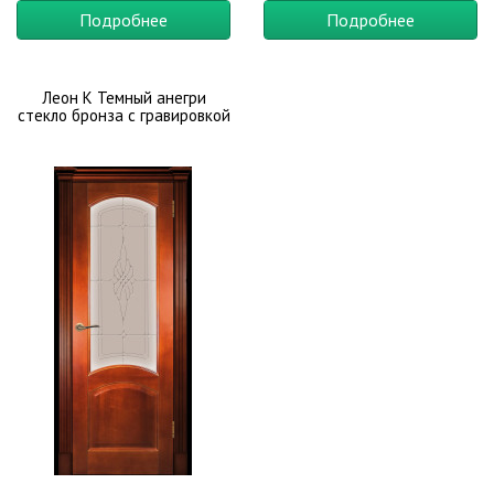
классический дизайн. Данный цвет великолепно сочетается с
Подробнее
Подробнее
мягкими коврами, качественным тюлем и тяжелыми шторами.
Вы сможете сочетать их с влагостойким ламинатом, бежевыми
Леон К Темный анегри
или полосатыми обоями, декоративной штукатуркой в
стекло бронза с гравировкой
персиковых тонах. Подчеркнуть богатство рисунка натуральной
древесины можно фурнитурой золотистого или медного
оттенков.
Материал:
Шпонированные
,
Оттенок:
Дуб
,
Оттенок:
Орех
,
Тип полотна:
Глухие
,
Стиль:
Классика
,
Назначение:
Для
ванной и туалета
,
В кухню
,
Для дачи
,
В коттедж
,
Офисные