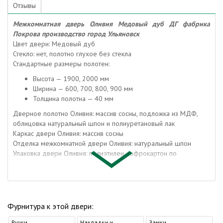
Отзывы
Межкомнатная дверь Оливия Медовый дуб ДГ фабрика
Покрова производство город Ульяновск
Цвет двери: Медовый дуб
Стекло: нет, полотно глухое без стекла
Стандартные размеры полотен:
Высота — 1900, 2000 мм
Ширина — 600, 700, 800, 900 мм
Толщина полотна — 40 мм
Дверное полотно Оливия: массив сосны, подложка из МДФ,
облицовка натуральный шпон и полиуретановый лак
Каркас двери Оливия: массив сосны
Отделка межкомнатной двери Оливия: натуральный шпон
Упаковка двери Оливия: полиэтилен, гофрокартон по
периметру
Упаковка погонажа: полиэтилен, гофрокартон
Коробка дверная: массив сосны и МДФ
Наличник: МДФ
Доборная доска: МДФ
Фурнитура к этой двери:
Притворная планка: МДФ
Ручки
Накладки и
Замки