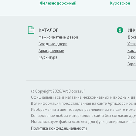
Железнодорожный
Куровское
КАТАЛОГ
ИН
Межкомнатные двери
Дост
Входные двери
Уста
Арки дверные
Как 
Фурнитура
О ко
Гара
© Copyright 2026. "ArtiDoors.ru"
Официальный сайт магазина межкомнатных и входных двере
Вся информация представленная на сайте АртиДорс носи
Изображения и цвет товаров размещенных на сайте может
Копирование любых материалов с сайта без согласия ад
Мы используем файлы «cookie» для функционирования са
Политика конфидециальности