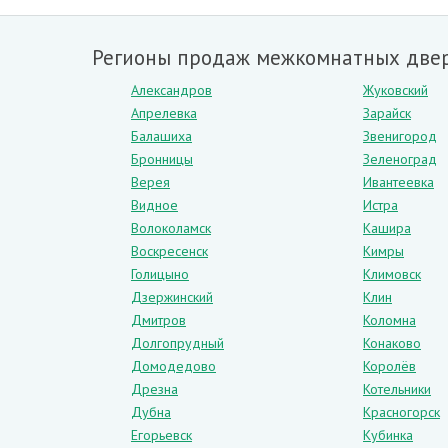
Регионы продаж межкомнатных двер
Александров
Жуковский
Апрелевка
Зарайск
Балашиха
Звенигород
Бронницы
Зеленоград
Верея
Ивантеевка
Видное
Истра
Волоколамск
Кашира
Воскресенск
Кимры
Голицыно
Климовск
Дзержинский
Клин
Дмитров
Коломна
Долгопрудный
Конаково
Домодедово
Королёв
Дрезна
Котельники
Дубна
Красногорск
Егорьевск
Кубинка