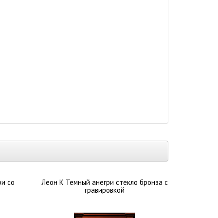
сосны и других лиственных пород. Такое изделие
покрытия, которое обеспечивает максимальную
.
ри со
Леон К Темный анегри стекло бронза с
гравировкой