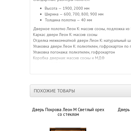
Высота — 1900, 2000 мм
Ширина — 600, 700, 800, 900 мм
Толщина полотна — 40 мм
Дверное полотно Леон К: массив сосны, подложка и
Каркас двери Леон К: массив сосны
Отделка межкомнатной двери Леон К: натуральный 
Упаковка двери Леон К: полиэтилен, гофрокартон по
Упаковка погонажа: полиэтилен, гофрокартон
Коробка дверная: массив сосны и МДФ
Наличник: МДФ
Доборная доска: МДФ
Притворная планка: МДФ
Данную дверь можно сделать раздвижной.
О материале
ПОХОЖИЕ ТОВАРЫ
Современные двери, изготавливаемые из одной или н
покрывается более дорогой древесиной. На заверша
защиту от влаги и повреждений. В результате двери 
Дверь Покрова Леон М Светлый орех
Дверь 
со стеклом
Достоинства шпонирования:
– удешевление готового изделия,