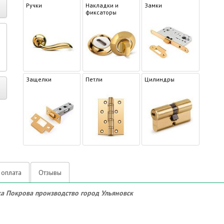
Ручки
Накладки и
Замки
фиксаторы
р
Защелки
Петли
Цилиндры
 оплата
Отзывы
а Покрова производство город Ульяновск