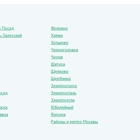
й Посад
Фрязино
ь-Залесский
Химки
Хотьково
Черноголовка
Чехов
Шатура
Щелково
Щербинка
Электрогорск
осад
Электросталь
Электроугли
орск
Юбилейный
авна
Яхрома
Районы и метро Москвы