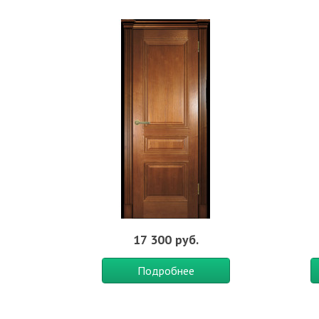
– спальня в городской квартире,
– в гостиной загородного коттеджа,
– в современном офисе,
– в залах для проведения совещаний и конференций
Материал:
Шпонированные
,
Оттенок:
Анегри
,
Тип п
коттедж
,
Офисные
17 300 руб.
Подробнее