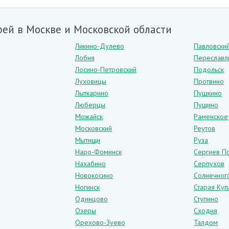
ей в Москве и Московской области
Ликино-Дулево
Павловски
Лобня
Переславл
Лосино-Петровский
Подольск
Луховицы
Протвино
Лыткарино
Пушкино
Люберцы
Пущино
Можайск
Раменское
Московский
Реутов
Мытищи
Руза
Наро-Фоминск
Сергиев П
Нахабино
Серпухов
Новокосино
Солнечног
Ногинск
Старая Куп
Одинцово
Ступино
Озеры
Сходня
Орехово-Зуево
Талдом