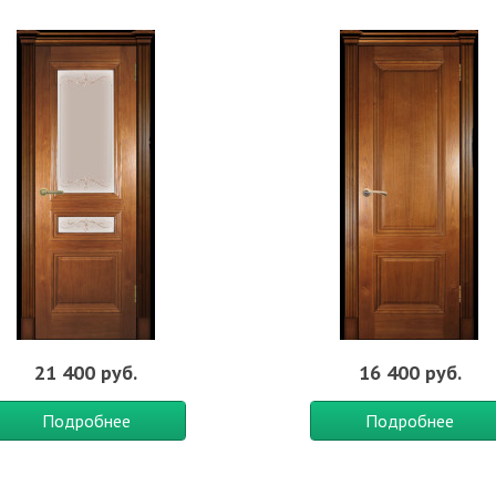
.
олотна:
Глухие
,
Стиль:
Классика
,
Стиль:
Модерн
,
Стиль:
Прованс
,
Назн
21 400 руб.
16 400 руб.
Подробнее
Подробнее