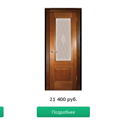
ачение:
Для ванной и туалета
,
В кухню
,
Для дачи
,
В
21 400 руб.
Подробнее