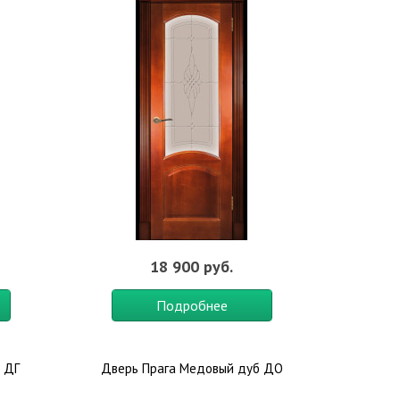
льным рисунком и привлекательным внешним видом.
о цене, так как требует повышенных затрат на
 панели, склеенные между собой.
 в городских квартирах, роскошных загородных
18 900 руб.
выгодно дополняют стиль минимализма. Также их
Подробнее
локон обеспечивает глянцевый эффект, а потому
 ДГ
Дверь Прага Медовый дуб ДО