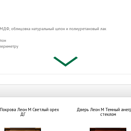
з МДФ, облицовка натуральный шпон и полиуретановый лак
шпон
 периметру
ескольких древесных пород. Как правило, речь идет о сочетании ели, 
ющем этапе готовая дверь покрывается слоем натурального лакового 
выглядят более презентабельно и при этом отличаются доступной ценой
Покрова Леон М Светлый орех
Дверь Леон М Темный анег
ДГ
стеклом