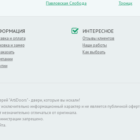
Павловская Слобода
Троицк
ФОРМАЦИЯ
ИНТЕРЕСНОЕ
авка и оплата
Отзывы клиентов
новка и замер
Наши работы
заказать
Как выбрать
мпании
нтии
й "ArtiDoors" - двери, которые вы искали!
т исключительно информационный характер и не является публичной оферт
 незначительно отличаться от оригинала.
министрации запрещено.
йта.