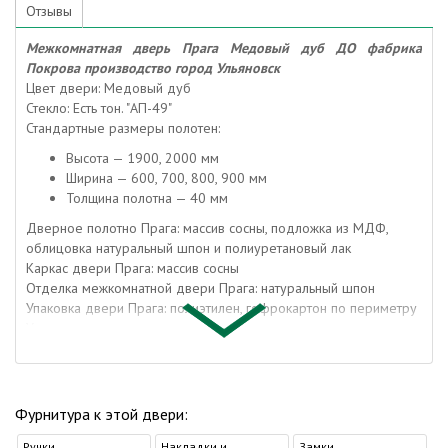
Отзывы
Межкомнатная дверь Прага Медовый дуб ДО фабрика
Покрова производство город Ульяновск
Цвет двери: Медовый дуб
Стекло: Есть тон. "АП-49"
Стандартные размеры полотен:
Высота — 1900, 2000 мм
Ширина — 600, 700, 800, 900 мм
Толщина полотна — 40 мм
Дверное полотно Прага: массив сосны, подложка из МДФ,
облицовка натуральный шпон и полиуретановый лак
Каркас двери Прага: массив сосны
Отделка межкомнатной двери Прага: натуральный шпон
Упаковка двери Прага: полиэтилен, гофрокартон по периметру
Упаковка погонажа: полиэтилен, гофрокартон
Коробка дверная: массив сосны и МДФ
Наличник: МДФ
Доборная доска: МДФ
Притворная планка: МДФ
Фурнитура к этой двери:
Данную дверь можно сделать раздвижной.
Ручки
Накладки и
Замки