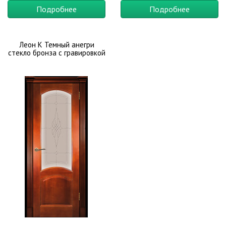
мягкими коврами, качественным тюлем и тяжелыми шторами.
Подробнее
Подробнее
Вы сможете сочетать их с влагостойким ламинатом, бежевыми
или полосатыми обоями, декоративной штукатуркой в
Леон К Темный анегри
персиковых тонах. Подчеркнуть богатство рисунка натуральной
стекло бронза с гравировкой
древесины можно фурнитурой золотистого или медного
оттенков.
Материал:
Шпонированные
,
Оттенок:
Дуб
,
Оттенок:
Орех
,
Тип полотна:
Глухие
,
Тип полотна:
Остекленные
,
Стиль:
Классика
,
Назначение:
Для ванной и туалета
,
В кухню
,
Для
дачи
,
В коттедж
,
Офисные