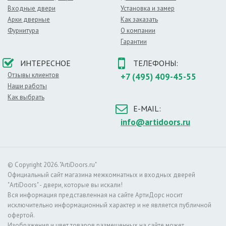
звонок, мы перезвоним в течение нескольких секунд, и
Входные двери
Установка и замер
вы получите бонус - скидку 500 руб.
Арки дверные
Как заказать
* - стоимость (500 руб.), вычитается из суммы при
Фурнитура
О компании
оформлении заказа.
Гарантии
ИНТЕРЕСНОЕ
ТЕЛЕФОНЫ:
Отзывы клиентов
+7 (495) 409-45-55
Наши работы
Как выбрать
E-MAIL:
info@artidoors.ru
© Copyright 2026. "ArtiDoors.ru"
Официальный сайт магазина межкомнатных и входных дверей
"ArtiDoors" - двери, которые вы искали!
Вся информация представленная на сайте АртиДорс носит
исключительно информационный характер и не является публичной
офертой.
Изображения и цвет товаров размещенных на сайте может