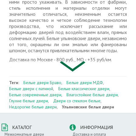
ними просто ухаживать. В зависимости от фабрики,
стиль исполнения и материалы отделки могут
значительно отличаться, неизменным остается
высокое качество и четкое соблюдение технологии
производства, что исключает рассыхание или
деформацию дверей под воздействием влаги, прямых
солнечных лучей. Белые ульяновские двери, независимо
от того, окрашены ли они эмалью или фанерованы
шпоном, останутся привлекательными многие годы.
Доставка по Москве - 800 руб., МО - +35 руб/км.
Преимущества покупки в АртиДорс:
• самые низкие цены на рынке, если найдете дешевле,
мы вернем разницу;
Теги:
Белые двери Браво
,
Белые двери МДФ
,
• прямые поставки от ульяновских фабрик, без
Белые двери с патиной
,
Белые классические двери
,
посредников;
Белые современные двери
,
Влагостойкие белые двери
,
• бесплатный* вызов замерщика по Москве, а также в
Глухие белые двери
,
Двери со стеклом белые
,
московскую область (+35 руб/км от МКАД);
Недорогие белые двери
,
Ульяновские белые двери
• 1 год гарантии на установку;
• вам не нужно вносить предоплату при покупке
дверей со склада, расчет по факту доставки.
КАТАЛОГ
ИНФОРМАЦИЯ
Звоните: +7 (495) 409-45-55. Или закажите обратный
Межкомнатные двери
Доставка и оплата