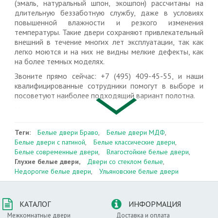
(эмаль, натуральный шпон, экошпон) рассчитаны на
длительную беззаботную службу, даже в условиях
повышенной влажности и резкого изменения
температуры. Такие двери сохраняют привлекательный
внешний в течение многих лет эксплуатации, так как
легко моются и на них не видны мелкие дефекты, как
на более темных моделях.
Звоните прямо сейчас: +7 (495) 409-45-55, и наши
квалифицированные сотрудники помогут в выборе и
посоветуют наиболее подходящий вариант полотна.
Наши преимущества:
• огромный выбор глухих белых дверей по ценам от
производителя в Москве;
Теги:
Белые двери Браво
,
Белые двери МДФ
,
• оперативный выезд замерщика с образцами по
Белые двери с патиной
,
Белые классические двери
,
Москве (500 руб.*) и области (+ 35 руб/км);
Белые современные двери
,
Влагостойкие белые двери
,
• мы работаем без выходных и перерывов;
Глухие белые двери,
Двери со стеклом белые
,
• вам не нужно вносить предоплату за заказ дверей
Недорогие белые двери
,
Ульяновские белые двери
со склада.
* - вычитается из суммы заказа при оформлении.
КАТАЛОГ
ИНФОРМАЦИЯ
Межкомнатные двери
Доставка и оплата